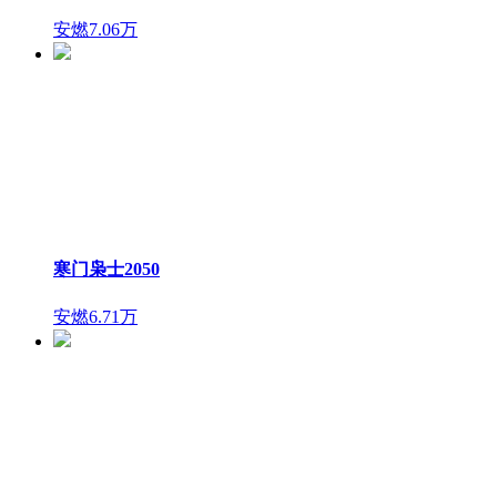
安燃
7.06万
寒门枭士2050
安燃
6.71万