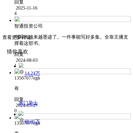
回复
2025-11-16
4
智通投资公司
书写的越来越墨迹了。一件事能写好多集。全靠主播支
查看更多评论
撑着这部书。
猜你喜欢
回复
2024-08-03
1
14.24万
13507077egh
有
回复
寒门枭士
2024-05-27
0
88.05万
13507077egh