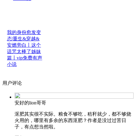
我的身份愈发变
态|重生&穿越&
安燃旁白丨这个
诅咒太棒了姊妹
篇丨vip免费有声
小说
用户评论
安好的lion哥哥
沤肥其实很不实际。粮食不够吃，秸秆就少，都不够烧
火用的，哪里有多余的东西沤肥？作者是没过过苦日
子，有点想当然啦。