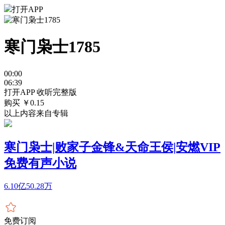
打开APP
寒门枭士1785
00:00
06:39
打开APP 收听完整版
购买 ￥
0.15
以上内容来自专辑
寒门枭士|败家子金锋&天命王侯|安燃VIP
免费有声小说
6.10亿
50.28万
免费订阅