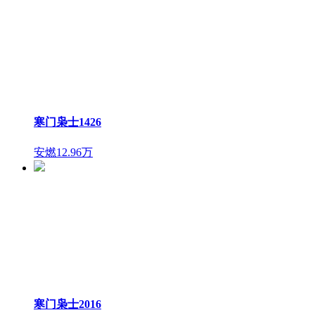
寒门枭士1426
安燃
12.96万
寒门枭士2016