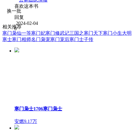
喜欢这本书
换一批
回复
2024-02-04
相关推荐
0
寒门枭仙
一等寒门妃
寒门修武记
三国之寒门天下
寒门小生
大明
寒士
寒门相师
名门枭宠
寒门宠后
寒门士子传
寒门枭士1706寒门枭士
安燃
9.17万