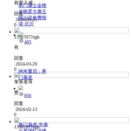
有带入感
寒门枭士金锋
关晓柔大康王
回复
朝小说免费阅
2024-03-25
读 北川
0
13507077egh
405
有
回复
2024-03-20
0
纳米重启：寒
门枭龙
笨笨老哥
赞
856
回复
2024-02-13
0
寒门枭虎-半盏
13507077egh
云雾团队演播