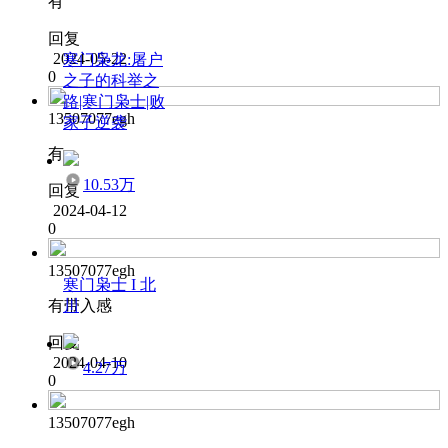
有
回复
2024-05-22
寒门枭龙:屠户
0
之子的科举之
路|寒门枭士|败
13507077egh
家子逆袭
有
10.53万
回复
2024-04-12
0
13507077egh
寒门枭士 I 北
川
有带入感
回复
2024-04-10
4.27万
0
13507077egh