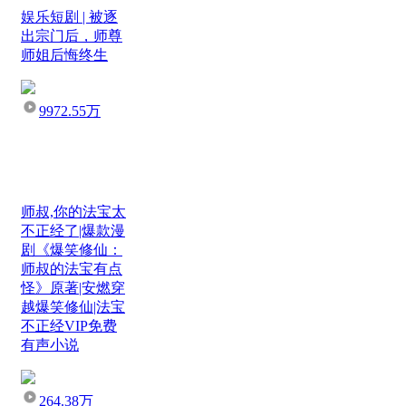
娱乐短剧 | 被逐
出宗门后，师尊
师姐后悔终生
9972.55万
师叔,你的法宝太
不正经了|爆款漫
剧《爆笑修仙：
师叔的法宝有点
怪》原著|安燃穿
越爆笑修仙|法宝
不正经VIP免费
有声小说
264.38万