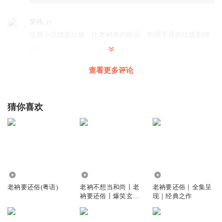
荣伟_iy
这部小说就是垃圾，比老衲差的极远，狗屁不通的垃圾剧情
回复
2024-12-10
3
查看更多评论
逗比佛
哈哈哈哈，郭千年这个老头也挺可爱的
回复
2024-01-15
3
猜你喜欢
胡急急如律令路
我去，这张居然没有人评论我靠
回复
2024-01-04
3
3610
2.53万
210.17万
淚520
老衲要还俗(粤语)
老衲不想当和尚丨老
老衲要还俗｜全集呈
这小说剧情东一榔头西一棒槌
衲要还俗丨爆笑玄幻
现｜经典之作
回复
2025-03-18
2
来袭！