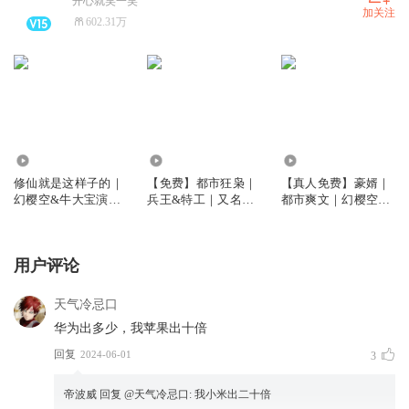
开心就笑一笑
加关注
602.31万
2402.27万
6.18亿
5673.20万
修仙就是这样子的｜
【免费】都市狂枭｜
【真人免费】豪婿｜
幻樱空&牛大宝演播
兵王&特工｜又名：
都市爽文｜幻樱空｜
｜爆笑修仙
都市之最强狂兵版
全本免费｜又名：超
级女婿
用户评论
天气冷忌口
华为出多少，我苹果出十倍
回复
2024-06-01
3
帝波威
回复 @
天气冷忌口
:
我小米出二十倍