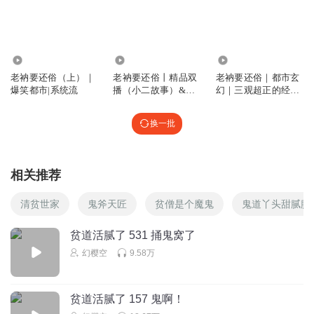
包包白丶
幻樱空都看不下去了，面包车气囊
回复
2024-09-07
2
19.27亿
5.82万
19.09万
老衲要还俗（上）｜
老衲要还俗丨精品双
老衲要还俗｜都市玄
听友333770689
爆笑都市|系统流
播（小二故事）&奇
幻｜三观超正的经典
这咋搞上华为手机了？华为出多少钱啊
幻修真
故事
回复
2024-07-26
2
换一批
又见绯烟
两个女鬼简直就是各种好用
相关推荐
回复
2024-01-04
2
清贫世家
鬼斧天匠
贫僧是个魔鬼
鬼道丫头甜腻腻
无名小卒卐
贫道活腻了 531 捅鬼窝了
道士说华为公司的听完了，付一下广告费，只要黄金
幻樱空
9.58万
回复
2024-01-04
2
云起_潮声汐语
贫道活腻了 157 鬼啊！