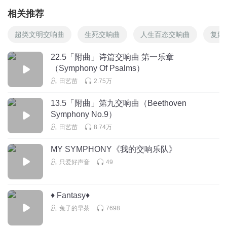
相关推荐
超类文明交响曲
生死交响曲
人生百态交响曲
复婚
22.5「附曲」诗篇交响曲 第一乐章
（Symphony Of Psalms）
田艺苗
2.75万
13.5「附曲」第九交响曲（Beethoven
Symphony No.9）
田艺苗
8.74万
MY SYMPHONY《我的交响乐队》
只爱好声音
49
♦ Fantasy♦
兔子的早茶
7698