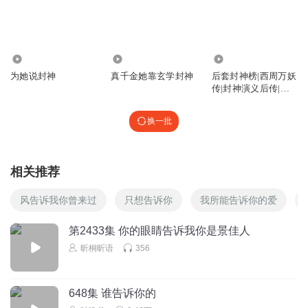
到来。
回复
2024-04-10
3
巴黎小星星_
896
1856
5.31万
不是现在的明星那么猛，只有司小姐那么猛
为她说封神
真千金她靠玄学封神
后套封神榜|西周万妖
传|封神演义后传|爆
回复
2024-04-05
2
款封神
换一批
寒月冷月
下一个倒霉蛋到位，季家
回复
2024-12-22
1
相关推荐
听友258281389
回复 @
寒月冷月
:
最讨厌有钱人，把穷人当工具
风告诉我你曾来过
只想告诉你
我所能告诉你的爱
人，当血包。有钱就可以予取予求吗
第2433集 你的眼睛告诉我你是景佳人
昕桐昕语
356
夜斓栅
前面说职业里只有很少的女生，基本就300+的手速，现在又
说400+是职业入门，最有可能的战队，队长，副队都是女
648集 谁告诉你的
的，400+快赶上第一了？