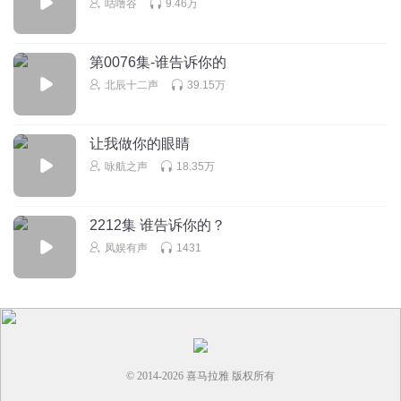
咕噜谷
9.46万
回复
2025-08-21
1
LaPetite_77
第0076集-谁告诉你的
倾倾会的真多呀 羡慕
北辰十二声
39.15万
回复
2024-05-29
1
让我做你的眼睛
予衿
咏航之声
18.35万
神经病
回复
2024-04-05
1
2212集 谁告诉你的？
凤娱有声
1431
© 2014-
2026
喜马拉雅 版权所有