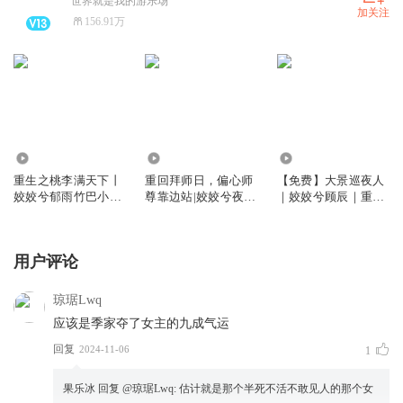
世界就是我的游乐场
加关注
156.91万
705.73万
2020.39万
26.89万
重生之桃李满天下丨
重回拜师日，偏心师
【免费】大景巡夜人
姣姣兮郁雨竹巴小恩
尊靠边站|姣姣兮夜
｜姣姣兮顾辰｜重生
丨青梅竹马丨农家小
阑|卷王徒弟X咸鱼师
复仇爽文｜温馨玄幻
福女同款种田温馨
傅|仙侠群像|多人有
捉妖单元剧
声剧
用户评论
琼琚Lwq
应该是季家夺了女主的九成气运
回复
2024-11-06
1
果乐冰
回复 @
琼琚Lwq
:
估计就是那个半死不活不敢见人的那个女