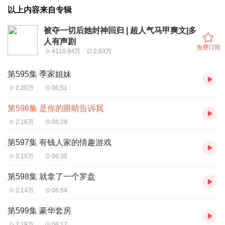
以上内容来自专辑
被夺一切后她封神回归 | 超人气马甲爽文|多
人有声剧
免费订阅
4116.94万
2.93万
第595集 季家姐妹
2.20万
06:51
第596集 是你的眼睛告诉我
2.16万
06:29
第597集 有钱人家的情趣游戏
2.15万
06:35
第598集 就拿了一个罗盘
2.14万
06:54
第599集 豪华套房
2.19万
06:17