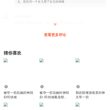
儿。然后另一个女儿用了女主的体魄
windfall4us
这书集各种题材于一体。穿越重生全能大女主
回复
2025-12-16
3
查看更多评论
对舞染笙语_姣气宝
景州再一次被震惊到，司扶倾这么孟的吗？不仅会打游戏还
猜你喜欢
会编程缷电脑
回复
2024-04-05
3
巴黎小星星_
不用等，不会来求你
回复
2024-04-05
460
3223
3.27万
3
被夺一切后她封神回
被夺一切后她封神回
我在惊悚游戏里封神
归司扶倾
归 |司扶倾胤皇郁夕
主宰一切
燕子窝窝宝
珩 娱乐圈
季家这德行哪敢和他们合作，景州做得好！坚持到了倾倾的