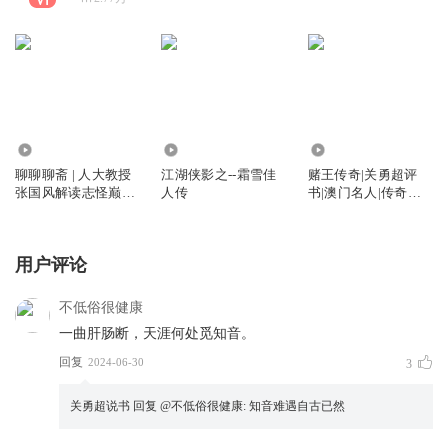
5356
6865
3.10万
聊聊聊斋 | 人大教授
江湖侠影之--霜雪佳
赌王传奇|关勇超评
张国风解读志怪巅峰
人传
书|澳门名人|传奇人
| 聂小倩
生
用户评论
不低俗很健康
一曲肝肠断，天涯何处觅知音。
回复
2024-06-30
3
关勇超说书
回复 @
不低俗很健康
:
知音难遇自古已然