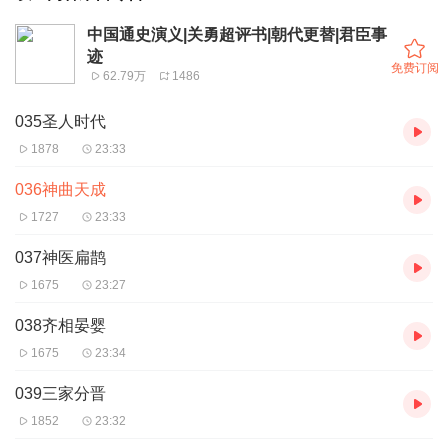
中国通史演义|关勇超评书|朝代更替|君臣事
迹
免费订阅
62.79万
1486
035圣人时代
1878
23:33
036神曲天成
1727
23:33
037神医扁鹊
1675
23:27
038齐相晏婴
1675
23:34
039三家分晋
1852
23:32