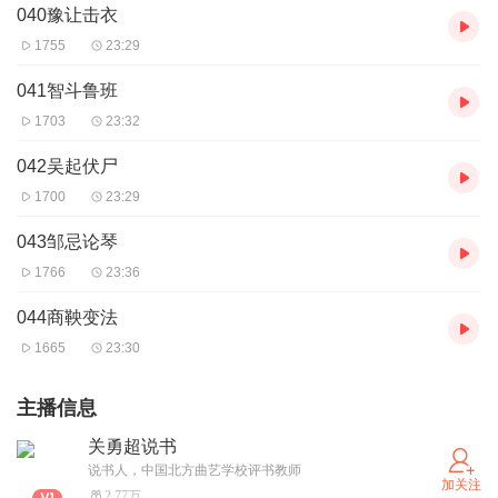
040豫让击衣
1755
23:29
041智斗鲁班
1703
23:32
042吴起伏尸
1700
23:29
043邹忌论琴
1766
23:36
044商鞅变法
1665
23:30
主播信息
关勇超说书
说书人，中国北方曲艺学校评书教师
加关注
2.77万