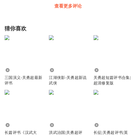
查看更多评论
猜你喜欢
9.67万
6.61万
5.04万
三国演义-关勇超最新
江湖侠影-关勇超新说
关勇超短篇评书合集|
评书
武侠
超清修复版
109.24万
8.01万
6.27万
长篇评书《汉武大
洪武治国|关勇超评
长征|关勇超评书|英