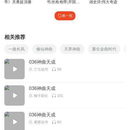
帝》关勇超演播
书|长枪袍带|开国之
雄史诗|伟大奇迹
君
换一批
相关推荐
一曲长风
修仙神曲
天界神曲
重生金曲时代
036神曲天成
三七说书
59
036神曲天成
猴子剧社
101
036神曲天成
紫襟说书
80