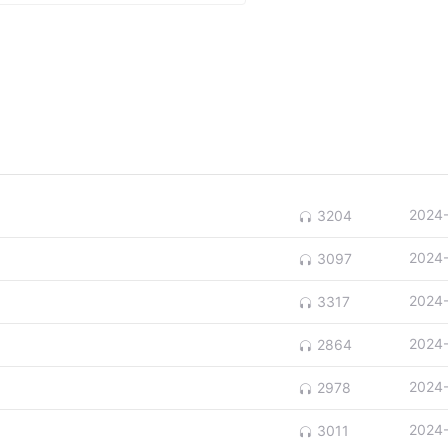
是单品宝的价格，并且包含所有券叠加后的价格。
品单独一个定价，容易造成价格体系混乱。
，没必要单独做一个定价。
那么一点点。
2024
3204
的。
2024
3097
链接之间的权重关系。
2024
3317
功能本身不会从算法底层逻辑上造成影响。
2024
2864
商家关注商品主链接和子链接总计流量的增量去做考量。
2024
2978
2024
3011
测试，去看主链接和子链接之间权重有没有关系了。