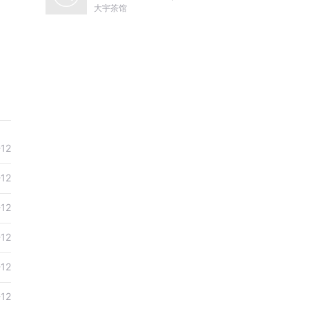
尔哈赤到末代皇帝溥仪|
大宇茶馆
康熙雍正乾隆
-12
-12
-12
-12
-12
-12