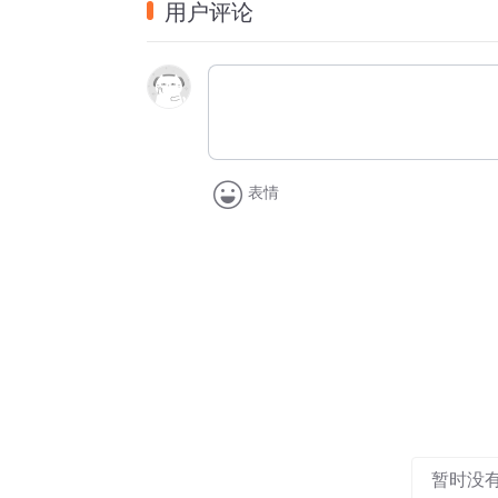
用户评论
渠道商品就是帮你复制一个你的链接，这个
渠道商品跟你的主链接是什么样的继承关系
第一，渠道商品会继承你主商品的基础信息
表情
并且是可以通过千牛的商品管理中心去对你
第二，渠道商品跟你的主商品是库存共享，
第三，渠道商品的主商品的销量和评价保持
你不用单独去做销量和买家秀了，这些全部
02  第四，渠道商品的实际价格与我们主
暂时没