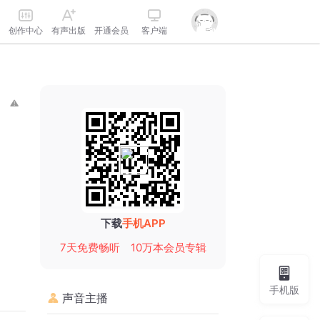
创作中心
有声出版
开通会员
客户端
下载
手机APP
7天免费畅听
10万本会员专辑
手机版
声音主播