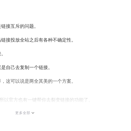
是链接互斥的问题。
品链接投放全站之后有各种不确定性。
接。
案是自己去复制一个链接。
界，这可以说是两全其美的一个方案。
题，所以官方也有一键帮你去裂变链接的功能了。
更多全部
线还不知道。 
叫做渠道商品。