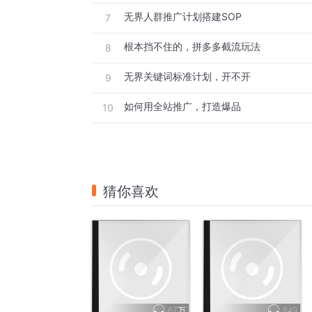
无界人群推广计划搭建SOP
7
我个人觉得他们有关系的可能性并不大，也
根本挡不住的，拼多多截流玩法
8
03  渠道商品这个功能目前在内测，门槛还
无界关键词标准计划，开不开
9
首先，它要求单品在无界的消耗7天要大于70
如何用全站推广，打造爆品
10
系统会认为如果你的消耗小于1000，你就
其次，SKU小于200个，应该没有人多于200
猜你喜欢
操作其实也比较简单，入口就在全站推广里
进入到全站的推广，你在新建计划的页面里
添加宝贝后面有一个提示，它会提示你的链
67万
849