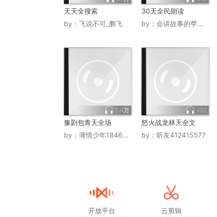
或者在全站的添加宝贝里，可以直接添加渠
天天全搜索
30天全民朗读
by：
飞说不可_鹏飞
by：
会讲故事的苹果梨
一旦按下去之后，它就会自动帮你去裂变一
04  当然，它也是可以单独改价的，每个SK
但是我建议大家不要去做单独的改价，因为
而且也有可能对你店铺互相抢量，因为全站
5.4万
450
豫剧包青天全场
怒火战龙林天全文
by：
薄情少年1846354
by：
听友412415577
我觉得渠道商品这个功能对卖家来讲是比较
如果后期全量开放的话，对我们投全站来说
但我还是觉得没有必要单独去做渠道商品的
单独去投放全站是可以的，这样子你就可以
开放平台
云剪辑