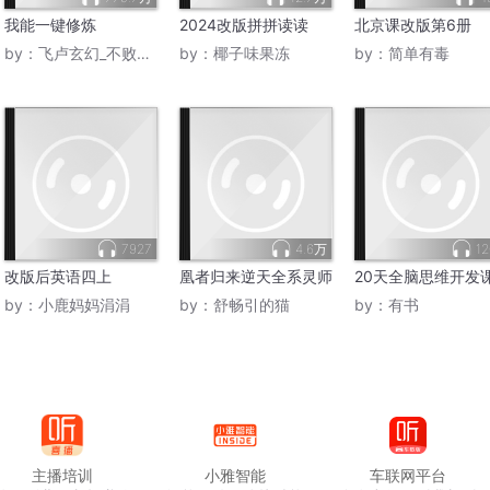
道商品，它是有添加渠道商品按钮的。
我能一键修炼
2024改版拼拼读读
北京课改版第6册
by：
飞卢玄幻_不败升级
by：
椰子味果冻
by：
简单有毒
个链接出来。
U都可以单独改价。
目前这个体系容易造成混乱。
推广本身就是没有自然流量的。
7927
4.6万
12
改版后英语四上
凰者归来逆天全系灵师
20天全脑思维开发
by：
小鹿妈妈涓涓
by：
舒畅引的猫
by：
有书
方便的。
是比较方便的。
定价，这反而对主链接不是特别好。
一个链接投全站，一个链接去投无界了。
主播培训
小雅智能
车联网平台