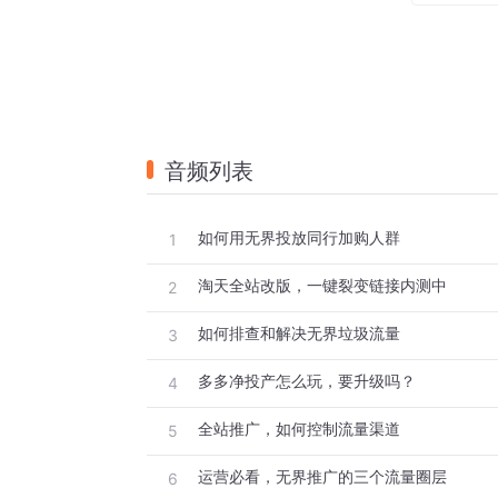
这个价格是可以单独更改的，但在逻辑上它
所以这个价格其实有点复杂，如果给渠道商
所以建议大家在刚开放渠道商品功能的时候
后期如果有必要，可以去尝试一下稍微便宜
音频列表
它可以改不同的价格，但是建议不要去改。
如何用无界投放同行加购人群
1
然后子链接是可以在生意参谋单独去看数据
淘天全站改版，一键裂变链接内测中
2
最后就是大家可能比较关心的，主链接跟子
如何排查和解决无界垃圾流量
3
权重关系目前官方给的比较暧，说渠道商品
多多净投产怎么玩，要升级吗？
4
实际情况他说请以流量环境判断分析，建议
全站推广，如何控制流量渠道
5
运营必看，无界推广的三个流量圈层
6
这个只能等全量上线之后，我们去做大量的