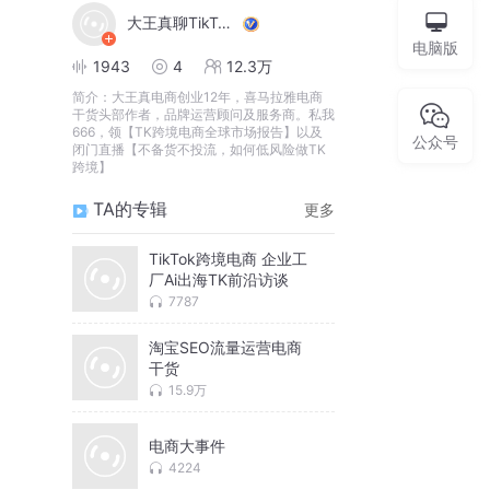
大王真聊TikTok电商
电脑版
1943
4
12.3万
简介：
大王真电商创业12年，喜马拉雅电商
干货头部作者，品牌运营顾问及服务商。私我
666，领【TK跨境电商全球市场报告】以及
公众号
闭门直播【不备货不投流，如何低风险做TK
跨境】
TA的专辑
更多
TikTok跨境电商 企业工
厂Ai出海TK前沿访谈
7787
淘宝SEO流量运营电商
干货
15.9万
电商大事件
4224