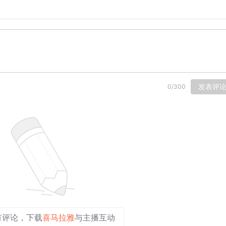
链接可以专门去投全站另外一个链接。
？
，比如主图，标题等都是继承的。
发表评
0
/
300
的渠道商品进行一定程度的修改和编辑。
这个是没法改的，这个你也没必要改。
一致，这个是我们最关心的。
是能够继承的。
商品的券后价格，在裂变的时候是保持一致的。
有评论，下载
喜马拉雅
与主播互动