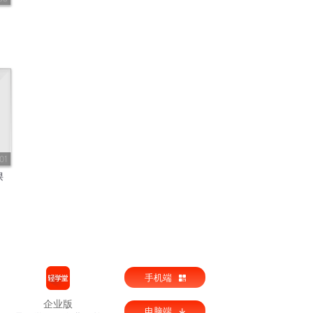
01
课
手机端
企业版
电脑端