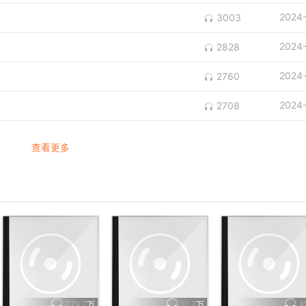
2024
3003
就是说主链接和子链接的权重的算法应该是独立的。
2024
2828
是有点高的。
2024
2760
00，也就是说平均一天一个链接要消耗大于1000。
2024
2708
没有必要再去开一个所谓的渠道商品了。
查看更多
个SKU的。
。
有添加宝贝。
接已经在无界推广，要不要生成一个渠道商品。
779.7万
12.7万
4