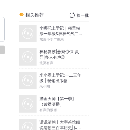
相关推荐
换一批
李哪吒上学记｜稀里糊
涂一年级&神神气气二年
级
东海小学广播站
论
神秘复苏|悬疑惊悚|灵
异|多人有声剧
北冥有声
米小圈上学记:一二三年
级 | 畅销出版物
米小圈
摸金天师【第一季】
（紫襟演播）
有声的紫襟
话说清朝丨大宇茶馆细
说清朝三百年历史|从努