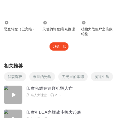
1350707mqwc
回复 @
生死长梦
:
职业卡
4638
3327
2063
S胡先生
恶魔轮盘（已完结）
天使的轮盘|悬疑推理
植物大战僵尸之倍数
真tm水，废话一大堆
轮盘
回复
2026-03-16
1
换一批
听友501023380
越写越乱，直接用力量技能体系不就好了。搞得花里胡哨，
相关推荐
显得乱七八糟
回复
2025-03-20
1
我妻辉夜
末世的光辉
刀光里的掌印
魔道生辉
Soliwork
印度光辉在迪拜机毁人亡
好
名人大讲堂
213
回复
2026-04-20
0
印度引LCA光辉战斗机大起底