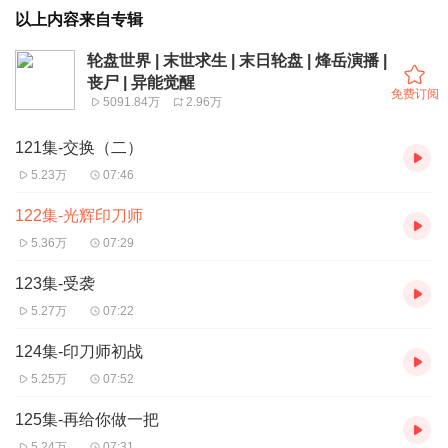
以上内容来自专辑
轮盘世界 | 末世求生 | 末日轮盘 | 烽岳演播 |
丧尸 | 异能觉醒
免费订阅
5091.84万
2.96万
121集-交换（二）
5.23万
07:46
122集-光辉印刀师
5.36万
07:29
123集-受袭
5.27万
07:22
124集-印刀师初战
5.25万
07:52
125集-再给你做一把
5.24万
07:31