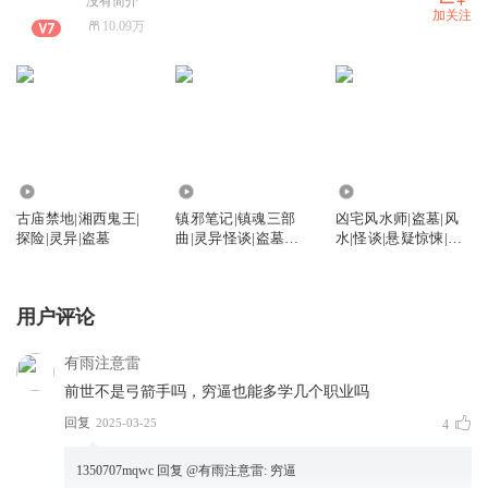
没有简介
加关注
10.09万
385.15万
756.33万
1479.94万
古庙禁地|湘西鬼王|
镇邪笔记|镇魂三部
凶宅风水师|盗墓|风
探险|灵异|盗墓
曲|灵异怪谈|盗墓探
水|怪谈|悬疑惊悚|多
险|多人有声剧
人有声剧
用户评论
有雨注意雷
前世不是弓箭手吗，穷逼也能多学几个职业吗
回复
2025-03-25
4
1350707mqwc
回复 @
有雨注意雷
:
穷逼