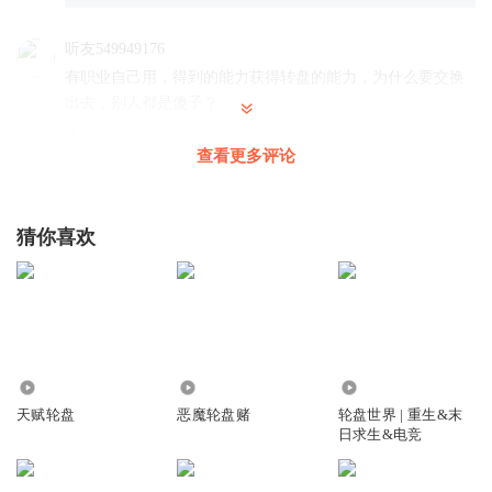
听友549949176
有职业自己用，得到的能力获得转盘的能力，为什么要交换
出去，别人都是傻子？
回复
2025-08-07
3
查看更多评论
1800849scim
回复 @
听友549949176
:
因为他的父母需要治疗。
猜你喜欢
蓝炎玉
万一又是唯一职业怎么办？
回复
2025-04-15
0
1350707mqwc
回复 @
蓝炎玉
:
蓝火
113.64万
1.52万
21.88万
天赋轮盘
恶魔轮盘赌
轮盘世界 | 重生&末
生死长梦
日求生&电竞
找到个支柱职业卡
回复
2025-05-19
1