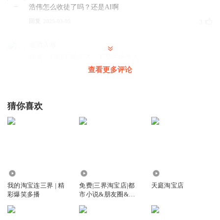
浩伟怎么收徒了吗？还是AI啊
回复
2025-03-05
3
溫酒入喉
这书，可以不用听了，不是主播本人
查看更多评论
回复
2025-06-11
2
阳光_loia
猜你喜欢
这不是浩纬
回复
2025-03-08
0
谭慕秦
怎么突然变声音了
回复
89.46万
3.95万
3.74万
2025-03-08
0
我的淘宝连三界 | 精
免费|三界淘宝店|都
天庭淘宝店
彩爆笑多播
市小说&朋友圈&打
脸