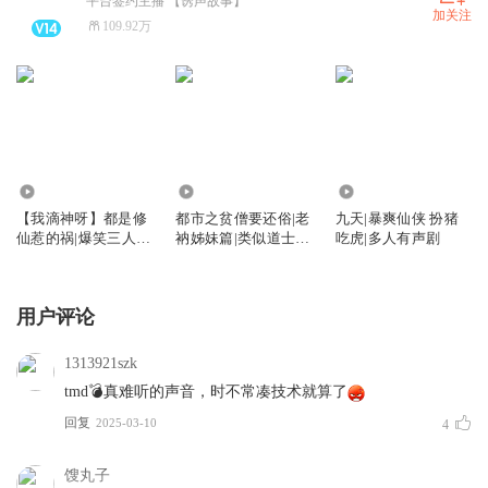
平台签约主播 【诱声故事】
加关注
109.92万
1038.99万
1908.87万
2419.23万
【我滴神呀】都是修
都市之贫僧要还俗|老
九天|暴爽仙侠 扮猪
仙惹的祸|爆笑三人
衲姊妹篇|类似道士还
吃虎|多人有声剧
组|现代逆袭&都市修
俗
真
用户评论
1313921szk
tmd💣真难听的声音，时不常凑技术就算了
回复
2025-03-10
4
馊丸子