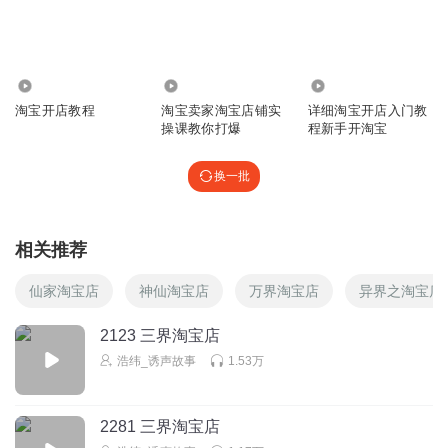
8.04万
825
2923
淘宝开店教程
淘宝卖家淘宝店铺实
详细淘宝开店入门教
操课教你打爆
程新手开淘宝
换一批
相关推荐
仙家淘宝店
神仙淘宝店
万界淘宝店
异界之淘宝店
2123 三界淘宝店
浩纬_诱声故事
1.53万
2281 三界淘宝店