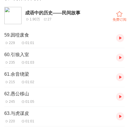
成语中的历史——民间故事
1.90万
27
免费订阅
59.因噎废食
229
01:01
60.引狼入室
235
01:03
61.余音绕梁
215
01:02
62.愚公移山
245
01:05
63.与虎谋皮
220
01:01