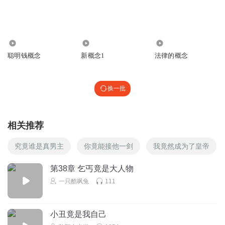
1459
67.42万
3382
聪明钱概念
新概念1
法律的概念
换一批
相关推荐
究竟谁是真男主
你竟能接他一剑
我竟然成为了皇帝
第38章 乞丐竟是大人物
一只酷飒兔
111
小丑竟是我自己