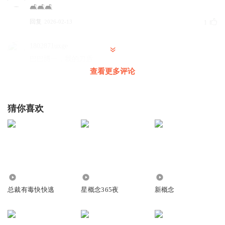
🛋🛋🛋
回复
2026-02-13
1
1802871uxge
巴巴博一，我的刀盾
查看更多评论
回复
2026-04-05
0
猜你喜欢
7579
1522
3754
总裁有毒快快逃
星概念365夜
新概念