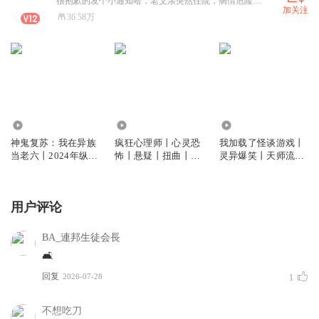
很抱歉的发个小通知哈，老父亲突然住院，病情危险且紧急，有些收听人数少的书可能会停更一段时间。热播中的不会停更，也不会减更，请各位放心收听。
加关注
36.58万
30.14万
4.31万
119.28万
神鬼复苏：我在异族
疯狂心理师丨心灵恐
我加载了怪谈游戏丨
当老六丨2024年纵横
怖丨悬疑丨扭曲丨写
灵异爆笑丨天师流
霸榜作品丨末日玄幻
实丨炸裂反转丨VIP
+阴阳师流丨AI+真人
战争流 | AI+真人
免费丨多人有声剧
丨VIP免费
用户评论
BA_連邦生徒会長
🛋️
回复
2026-07-28
1
不想吃刀