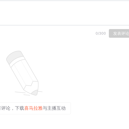
发表评
0
/
300
有评论，下载
喜马拉雅
与主播互动