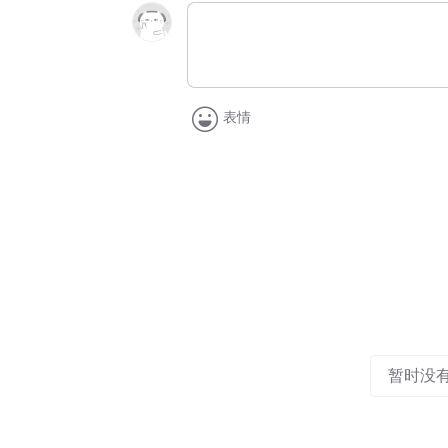
表情
暂时没