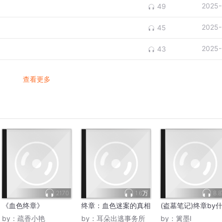
2025-
49
2025-
45
2025-
43
查看更多
2170
1.6万
8.
《血色终章》
终章：血色迷案的真相
(盗墓笔记)终章by
by：
疏香小艳
by：
耳朵出逃事务所
by：
篱墨l