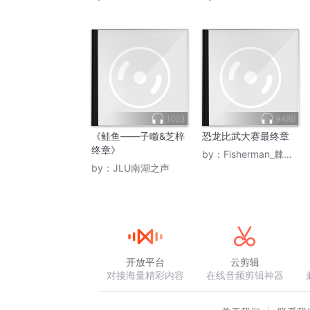
1003
9480
《鲑鱼——子㬚&芝梓
恐龙比武大赛最终章
终章》
by：
Fisherman_棘龙埃辛
by：
JLU南湖之声
开放平台
云剪辑
对接海量精彩内容
在线音频剪辑神器