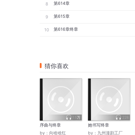
第614章
8
第615章
9
第616章终章
10
猜你喜欢
1.5万
228
序曲与终章
她书写终章
by：
向啥啥红
by：
九州漫剧工厂