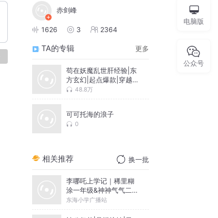
赤剑峰
电脑版
1626
3
2364
TA的专辑
更多
论
公众号
苟在妖魔乱世肝经验|东
方玄幻|起点爆款|穿越逆
袭|热血爆笑|VIP免费多
48.8万
人剧
可可托海的浪子
0
相关推荐
换一批
李哪吒上学记｜稀里糊
涂一年级&神神气气二年
级
东海小学广播站