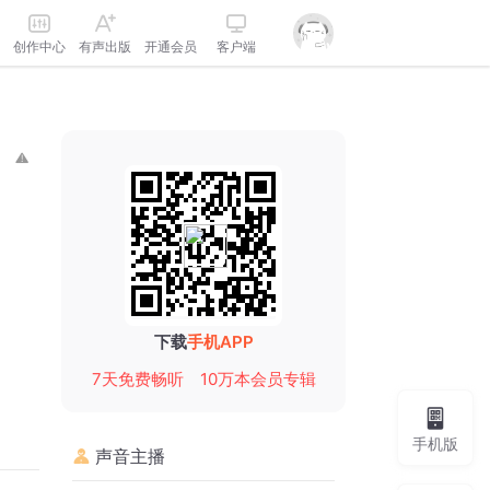
创作中心
有声出版
开通会员
客户端
下载
手机APP
7天免费畅听
10万本会员专辑
手机版
声音主播