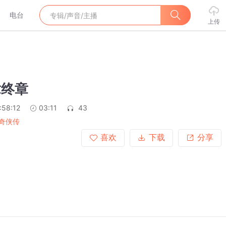
电台
上传
章终章
:58:12
03:11
43
奇侠传
喜欢
下载
分享