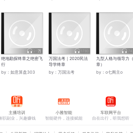
2.1万
1780
74
绝地勘探终章之绝密飞
万国法考｜2020民法
九型人格与领导力
行
导学终章
章）
by：
如意算盘303
by：
万国法考
by：
o七阁主o
主播培训
小雅智能
车联网平台
兼职副业，兴趣赚钱
智能硬件，连接赋能
自在出行，听我想听