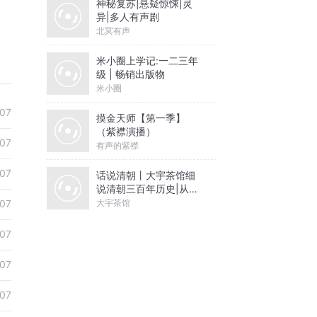
神秘复苏|悬疑惊悚|灵
异|多人有声剧
北冥有声
米小圈上学记:一二三年
级 | 畅销出版物
米小圈
07
摸金天师【第一季】
（紫襟演播）
07
有声的紫襟
07
话说清朝丨大宇茶馆细
说清朝三百年历史|从努
尔哈赤到末代皇帝溥仪|
大宇茶馆
07
康熙雍正乾隆
07
07
07