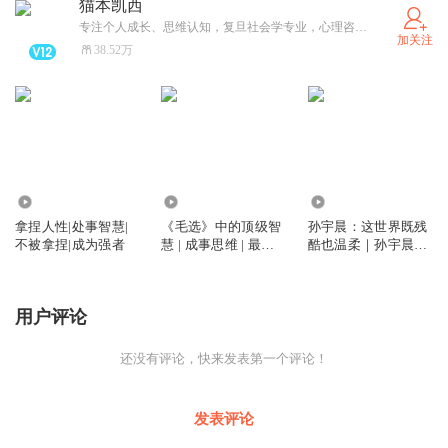
猫本凯西
专注个人成长、思维认知，复旦社会学专业，心理咨询师，正念冥想带领师，提供在线1对1个人成长赋能和心理咨询，请私信预约；需有声演播赛道1V1指导，请加XiMi主播会员团。祝安好
加关注
38.52万
146.24万
1.10亿
12.15万
拿捏人性|处事智慧|
《毛选》中的顶级智
孙宇晨：这世界既残
不被拿捏|成为强者
慧 | 成事思维 | 最接
酷也温柔｜孙宇晨自
地气的人生宝典 | 毛
传｜从一无所有到财
泽东选集
富自由之路，毫无保
留分享成长与成功｜
用户评论
金钱心理学 幸福观
人生观
还没有评论，快来发表第一个评论！
发表评论