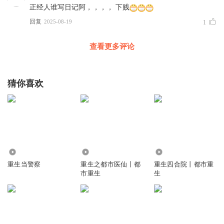
正经人谁写日记阿，，，， 下贱
回复
2025-08-19
1
查看更多评论
猜你喜欢
9.66万
1.83万
1.01万
重生当警察
重生之都市医仙丨都
重生四合院丨都市重
市重生
生