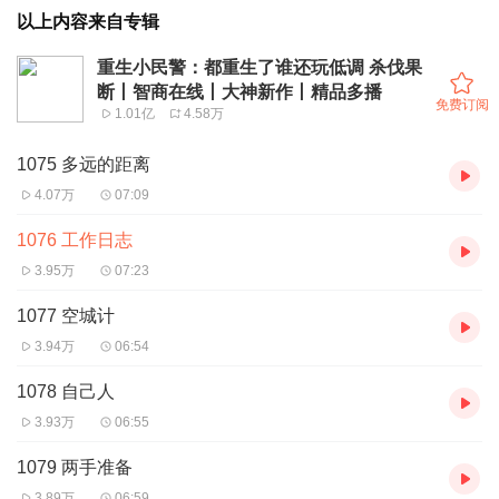
以上内容来自专辑
重生小民警：都重生了谁还玩低调 杀伐果
断丨智商在线丨大神新作丨精品多播
免费订阅
1.01亿
4.58万
1075 多远的距离
4.07万
07:09
1076 工作日志
3.95万
07:23
1077 空城计
3.94万
06:54
1078 自己人
3.93万
06:55
1079 两手准备
3.89万
06:59