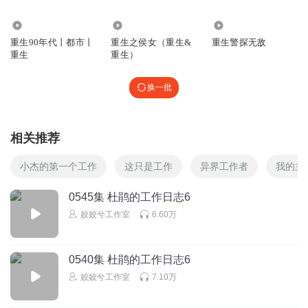
4.73万
25.92万
21.35万
重生90年代丨都市丨
重生之侯女（重生&
重生警探无敌
重生
重生）
换一批
相关推荐
小杰的第一个工作
这只是工作
异界工作者
我的主
0545集 杜鹃的工作日志6
姣姣兮工作室
6.60万
0540集 杜鹃的工作日志6
姣姣兮工作室
7.10万