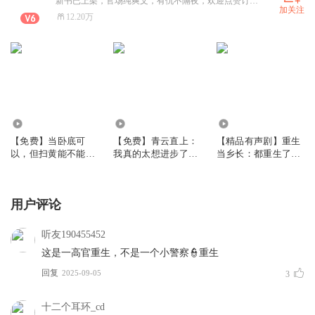
新书已上架，官场纯爽文，有仇不隔夜，欢迎点赞订阅评论。
加关注
12.20万
8.37万
60.32万
1.06万
【免费】当卧底可
【免费】青云直上：
【精品有声剧】重生
以，但扫黄能不能别
我真的太想进步了！
当乡长：都重生了谁
抓？
杀伐果断丨智商
还惯着你们？
用户评论
听友190455452
这是一高官重生，不是一个小警察👮重生
回复
2025-09-05
3
十二个耳环_cd