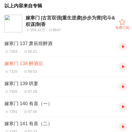
以上内容来自专辑
嫁寒门 |古言双强|重生逆袭|步步为营|宅斗&
权谋|制香
免费订阅
359.32万
8647
嫁寒门 137 萧辰煜醉酒
7303
06:21
嫁寒门 138 醉酒后
7325
06:53
嫁寒门 139 哄妻
7305
07:28
嫁寒门 140 有喜（一）
7391
07:06
嫁寒门 141 有喜（二）
7282
07:23