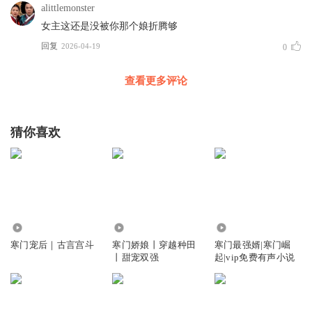
alittlemonster
女主这还是没被你那个娘折腾够
回复
2026-04-19
0
查看更多评论
猜你喜欢
10.95万
18.28万
269.51万
寒门宠后｜古言宫斗
寒门娇娘丨穿越种田
寒门最强婿|寒门崛
丨甜宠双强
起|vip免费有声小说