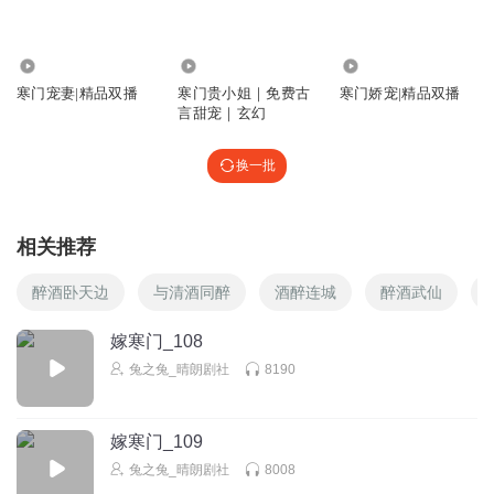
5.34万
60.80万
9942
寒门宠妻|精品双播
寒门贵小姐｜免费古
寒门娇宠|精品双播
言甜宠｜玄幻
换一批
相关推荐
醉酒卧天边
与清酒同醉
酒醉连城
醉酒武仙
嫁寒门_108
兔之兔_晴朗剧社
8190
嫁寒门_109
兔之兔_晴朗剧社
8008