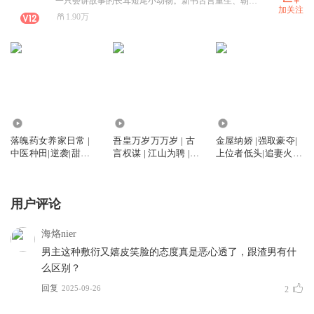
一只会讲故事的长耳短尾小动物。新书古言重生、朝堂权谋正在火热筹备中。
加关注
1.90万
3.32万
8.83万
55.50万
落魄药女养家日常 |
吾皇万岁万万岁 | 古
金屋纳娇 |强取豪夺|
中医种田|逆袭|甜宠|
言权谋 | 江山为聘 |
上位者低头|追妻火葬
发家致富|群像|双洁
治愈救赎 | HE | 御廷
场|权谋博弈|错位爱
HE|多人有声剧
谣原著
情|微群像
用户评论
海烙nier
男主这种敷衍又嬉皮笑脸的态度真是恶心透了，跟渣男有什
么区别？
回复
2025-09-26
2