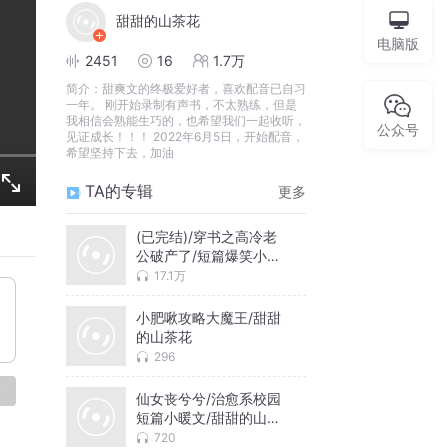
甜甜的山茶花
电脑版
2451
16
1.7万
简介：
甜爽文的终极爱好者，喜欢配音已自习
一年。 刚开始录制有声书，不太熟练，但是
我相信会熟能生巧的，也希望我们一起收听，
公众号
见证成长！！！ 2022年6月5日，开始配音，
希望坚持下去，加油
TA的专辑
更多
(已完结)/穿书之高冷老
公破产了/短篇爆笑小甜
文
17.1万
小肥啾攻略大魔王/甜甜
的山茶花
296
论
仙女丧兮兮/治愈系校园
短篇小暖文/甜甜的山茶
花
720