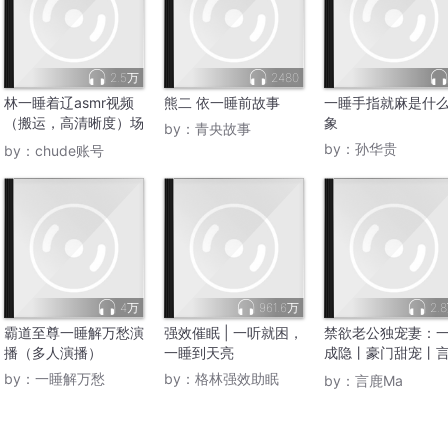
2.5万
2480
林一睡着辽asmr视频
熊二 依一睡前故事
一睡手指就麻是什
（搬运，高清晰度）场
象
by：
青央故事
景模拟
by：
孙华贵
by：
chude账号
4万
961.6万
2.
霸道至尊一睡解万愁演
强效催眠 | 一听就困，
禁欲老公独宠妻：
播（多人演播）
一睡到天亮
成隐丨豪门甜宠丨
精品多人剧
by：
一睡解万愁
by：
格林强效助眠
by：
言鹿Ma