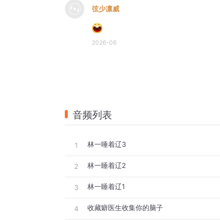
弦少凛威
2026-06
音频列表
林一唾着辽3
1
林一睡着辽2
2
林一睡着辽1
3
收藏癖医生收集你的脑子
4