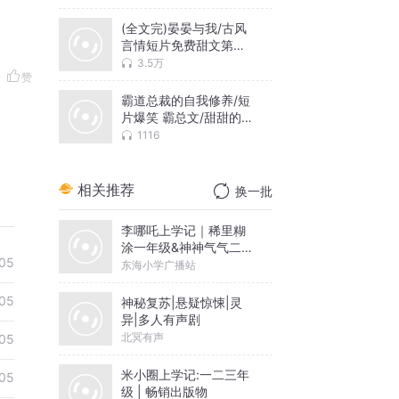
(全文完)晏晏与我/古风
言情短片免费甜文第一
人称
3.5万
赞
霸道总裁的自我修养/短
片爆笑 霸总文/甜甜的山
茶花
1116
相关推荐
换一批
李哪吒上学记｜稀里糊
涂一年级&神神气气二年
05
级
东海小学广播站
05
神秘复苏|悬疑惊悚|灵
异|多人有声剧
北冥有声
05
米小圈上学记:一二三年
05
级 | 畅销出版物