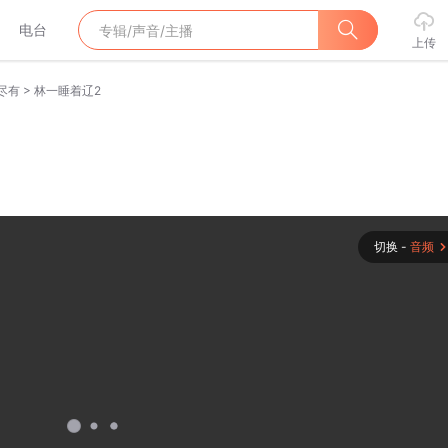
电台
上传
>
尽有
林一睡着辽2
切换 -
音频