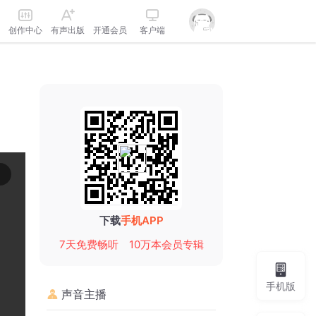
创作中心
有声出版
开通会员
客户端
下载
手机APP
7天免费畅听
10万本会员专辑
手机版
声音主播