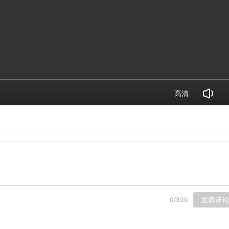
高清
发表评
0
/
300