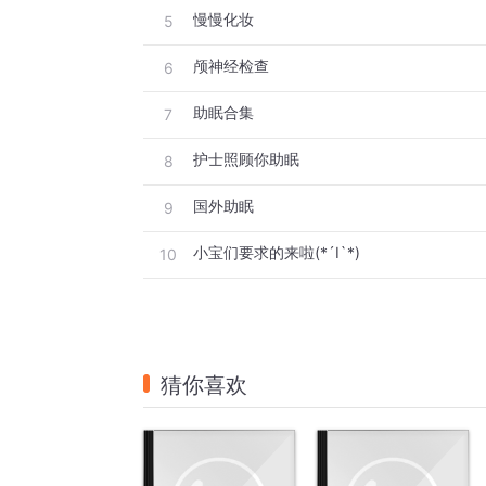
慢慢化妆
5
颅神经检查
6
助眠合集
7
护士照顾你助眠
8
国外助眠
9
小宝们要求的来啦(*´I`*)
10
猜你喜欢