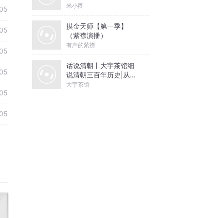
米小圈
05
摸金天师【第一季】
05
（紫襟演播）
有声的紫襟
05
话说清朝丨大宇茶馆细
05
说清朝三百年历史|从努
尔哈赤到末代皇帝溥仪|
大宇茶馆
05
康熙雍正乾隆
05