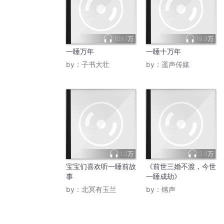
109.1万
19.9万
一睡万年
一睡十万年
by：
子书大壮
by：
遥声传媒
1.2万
3.8万
宝宝们喜欢听一睡前故
《前世三婚不渡，今世
事
一睡成劫》
by：
北冥有玉兰
by：
锵声