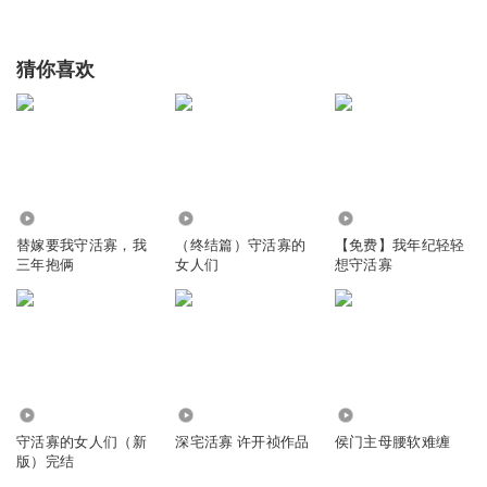
猜你喜欢
2281.31万
10.95万
3985
替嫁要我守活寡，我
（终结篇）守活寡的
【免费】我年纪轻轻
三年抱俩
女人们
想守活寡
474.79万
939.97万
7.90万
守活寡的女人们（新
深宅活寡 许开祯作品
侯门主母腰软难缠
版）完结