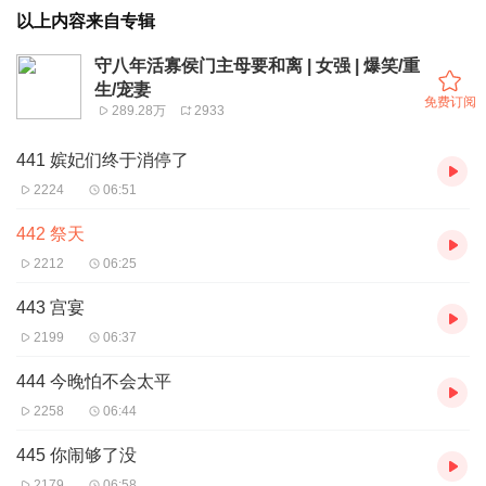
以上内容来自专辑
守八年活寡侯门主母要和离 | 女强 | 爆笑/重
生/宠妻
免费订阅
289.28万
2933
441 嫔妃们终于消停了
2224
06:51
442 祭天
2212
06:25
443 宫宴
2199
06:37
444 今晚怕不会太平
2258
06:44
445 你闹够了没
2179
06:58