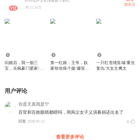
阡羽优声文化传媒旗下剧社
加关注
31.54万
4.94万
121
1.85万
闪婚后，我一胎三
第一红娘：王爷，奴
一只红杏绕皇城/重生
宝，乐疯豪门婆家/爆
家给你保个媒/爆笑古
复仇/大女主爽文
笑甜宠/欢乐不断/打
言/重生系统/精品多
脸虐渣/精品多人剧
人古风剧
用户评论
你是天真我是宁
百官和百姓眼睛都瞎吗，用风尘女子义演募捐还出名了
回复
2026-01-12
0
查看更多评论