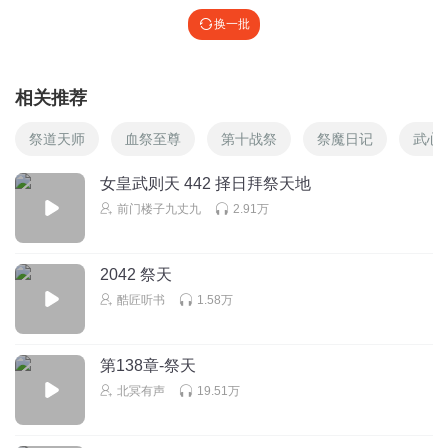
换一批
相关推荐
祭道天师
血祭至尊
第十战祭
祭魔日记
武心
女皇武则天 442 择日拜祭天地
前门楼子九丈九
2.91万
2042 祭天
酷匠听书
1.58万
第138章-祭天
北冥有声
19.51万