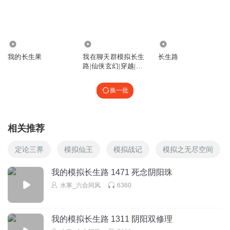
快就会把矛头对准那些人，认为有什么特殊交易，水就更浑了。
曦扬_SH
2437
57.92万
70.04万
韩毅真是个超级幸运儿
我的长生果
我在聊天群模拟长生
长生路
路|仙侠玄幻|穿越|模
回复
2025-06-07
1
拟器|多人
换一批
曦扬_SH
李凡不愧是李凡啊，👍
回复
2025-06-07
0
相关推荐
曦扬_SH
定论三界
模拟仙王
模拟战记
模拟之无尽空间
韩毅有时候性子还挺软的，有种逆来顺受的感觉
我的模拟长生路 1471 死念阴阳珠
回复
2025-06-07
0
水寒_六合同风
6360
我的模拟长生路 1311 阴阳双修理