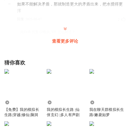
如果不能解决矛盾，那就制造更大的矛盾出来，把水搅得更
浑
回复
2025-06-07
2
姓白滴
回复 @
曦扬_SH
:
怎么制造？
查看更多评论
黄傲天
李狗！我要杀你一千遍，也不够！！！！！
猜你喜欢
回复
2025-11-29
2
李猜酱
错误的，比起恩惠，人们更愿意因抱怨而发声，受恩惠而发
声帮李凡开脱的人绝对不到一半，能有对方的三分之一就不
错了
14.08万
380.62万
3.20万
回复
2025-08-01
2
【免费】我的模拟长
我的模拟长生路 |仙
我在聊天群模拟长生
生路|穿越|修仙|脑洞
侠玄幻 |多人有声剧
路/嫩菱如梦
墨城千染
回复 @
李猜酱
:
有一小部分就足够了，不仅能吸引火力。
其他人也不傻，对一对账就知道突然有好多取钱的人不发声了，很