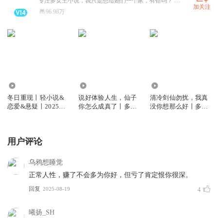
专注多女主小说，我只是想给她们一个家，有错吗？ 合作私。
加关注
96.98万
319.62万
768.36万
390.97万
冬日重现丨轻小说&
说好体验人生，仙子
清冷剑仙勿扰，我真
恋爱&悬疑丨2025年
你怎么成真了丨多女
没你想那么好丨多女
起点十二天王神作丨
主&修罗场丨水寒领
主&修罗场丨水寒领
水寒领衔丨多人有声
衔丨多人有声剧
衔丨多人有声剧
剧
用户评论
乌鸦想睡觉
正常人性，赚了不会多为你好，但亏了肯定恨你很深。
回复
2025-08-19
4
曦扬_SH