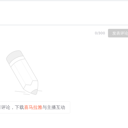
发表评
0
/
300
有评论，下载
喜马拉雅
与主播互动