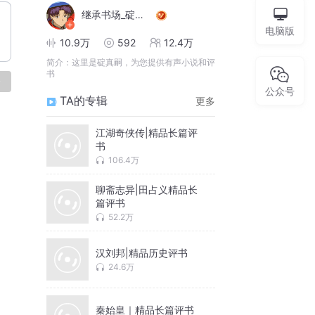
继承书场_碇真嗣
电脑版
10.9万
592
12.4万
简介：
这里是碇真嗣，为您提供有声小说和评
书
论
公众号
TA的专辑
更多
江湖奇侠传|精品长篇评
书
106.4万
聊斋志异|田占义精品长
篇评书
52.2万
汉刘邦|精品历史评书
24.6万
秦始皇｜精品长篇评书