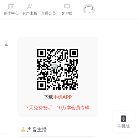
创作中心
有声出版
开通会员
客户端
下载
手机APP
7天免费畅听
10万本会员专辑
手机版
声音主播