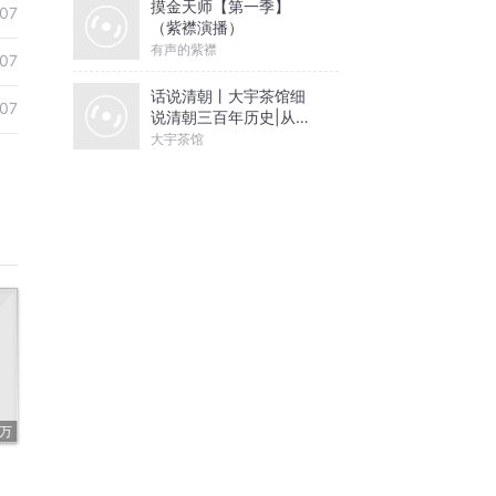
摸金天师【第一季】
07
（紫襟演播）
有声的紫襟
07
话说清朝丨大宇茶馆细
07
说清朝三百年历史|从努
尔哈赤到末代皇帝溥仪|
大宇茶馆
康熙雍正乾隆
8万