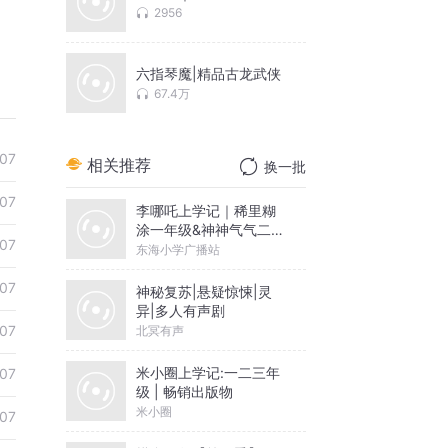
2956
六指琴魔|精品古龙武侠
67.4万
07
相关推荐
换一批
07
李哪吒上学记｜稀里糊
涂一年级&神神气气二年
07
级
东海小学广播站
07
神秘复苏|悬疑惊悚|灵
异|多人有声剧
07
北冥有声
米小圈上学记:一二三年
07
级 | 畅销出版物
米小圈
07