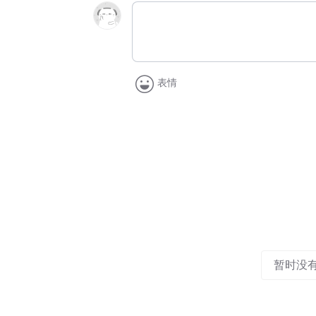
表情
暂时没