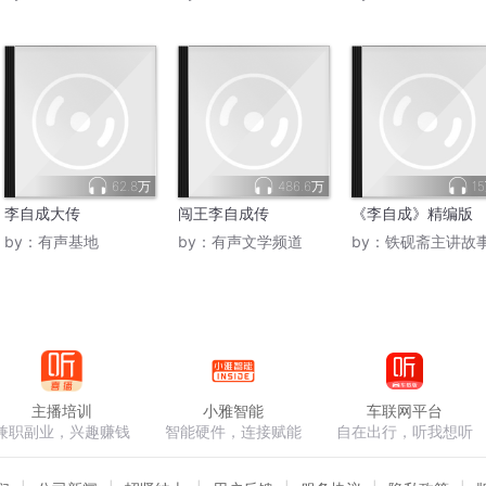
62.8万
486.6万
1
李自成大传
闯王李自成传
《李自成》精编版
by：
有声基地
by：
有声文学频道
by：
铁砚斋主讲故
主播培训
小雅智能
车联网平台
兼职副业，兴趣赚钱
智能硬件，连接赋能
自在出行，听我想听