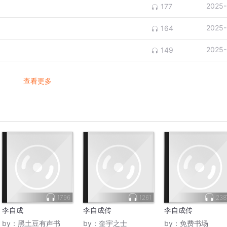
2025-
177
2025-
164
2025-
149
查看更多
1796
1261
23
李自成
李自成传
李自成传
by：
黑土豆有声书
by：
奎宇之士
by：
免费书场