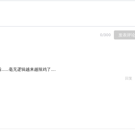
发表评
0
/
300
……毫无逻辑越来越辣鸡了….
回复