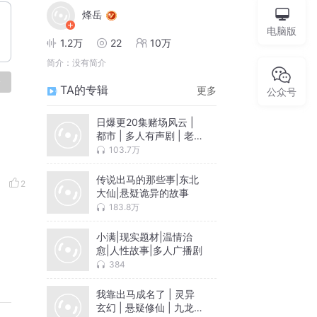
烽岳
电脑版
1.2万
22
10万
简介：
没有简介
论
TA的专辑
更多
公众号
日爆更20集赌场风云 |
都市 | 多人有声剧 | 老
千 | 黑暗
103.7万
传说出马的那些事|东北
2
大仙|悬疑诡异的故事
183.8万
小满|现实题材|温情治
愈|人性故事|多人广播剧
384
我靠出马成名了 | 灵异
玄幻 | 悬疑修仙 | 九龙