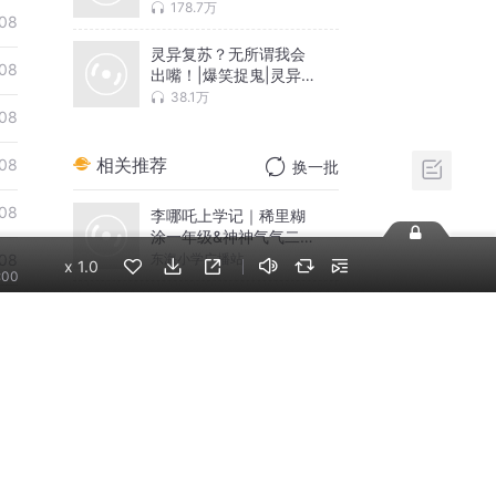
拉棺 | 东北民间传说 |
178.7万
08
出马仙 | 烽岳演播 | 麻
衣世家 | 东北招阴人 |
灵异复苏？无所谓我会
我当阴阳先生那几年 |
08
出嘴！|爆笑捉鬼|灵异爽
多人有声剧
文
38.1万
08
相关推荐
08
换一批
08
李哪吒上学记｜稀里糊
涂一年级&神神气气二年
级
东海小学广播站
08
x
1.0
:00
神秘复苏|悬疑惊悚|灵
08
异|多人有声剧
北冥有声
08
米小圈上学记:一二三年
08
级 | 畅销出版物
米小圈
08
摸金天师【第一季】