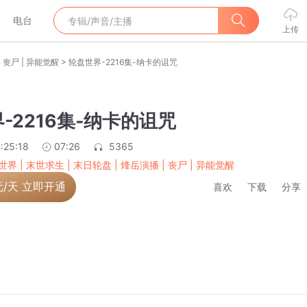
电台
上传
>
| 丧尸 | 异能觉醒
轮盘世界-2216集-纳卡的诅咒
-2216集-纳卡的诅咒
:25:18
07:26
5365
界 | 末世求生 | 末日轮盘 | 烽岳演播 | 丧尸 | 异能觉醒
元/天 立即开通
喜欢
下载
分享