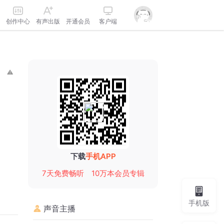
创作中心
有声出版
开通会员
客户端
下载
手机APP
7天免费畅听
10万本会员专辑
手机版
声音主播