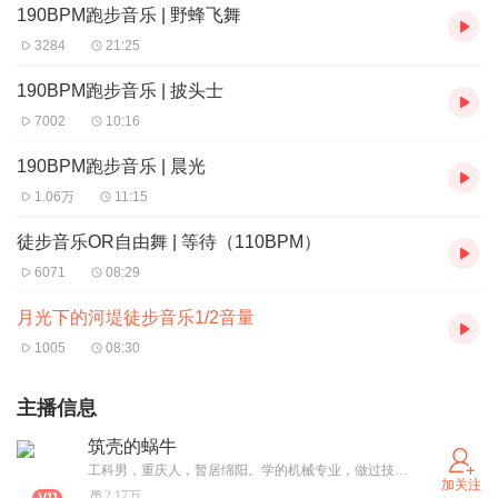
190BPM跑步音乐 | 野蜂飞舞
3284
21:25
190BPM跑步音乐 | 披头士
7002
10:16
190BPM跑步音乐 | 晨光
1.06万
11:15
徒步音乐OR自由舞 | 等待（110BPM）
6071
08:29
月光下的河堤徒步音乐1/2音量
1005
08:30
主播信息
筑壳的蜗牛
工科男，重庆人，暂居绵阳。学的机械专业，做过技术员，干过销售，开过公司，干过个体，还炒过期货。因为学生时代积攒下来的几个音乐细胞，现在只想做一个音乐制作主播
加关注
2.17万