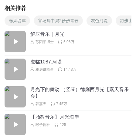
相关推荐
春风堤岸
官场局中局2步步青云
灰色河堤
独步山
解压音乐｜月光
苏阳阳博士
5.06万
魔临1087.河堤
雅居讲故事
14.43万
月光下的舞动 （竖琴）德彪西月光【嘉天音乐
会】
韩嘉天
7.45万
【胎教音乐】月光海岸
猴子剧社
125