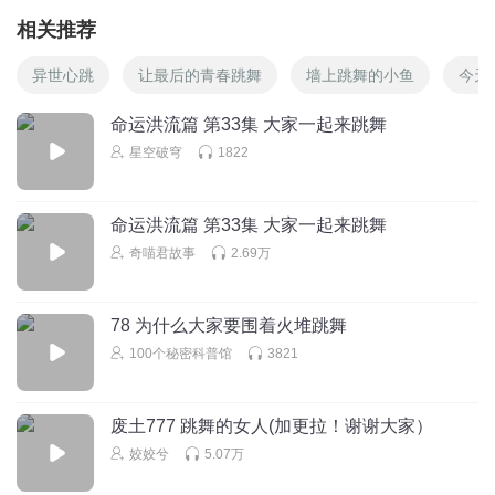
相关推荐
异世心跳
让最后的青春跳舞
墙上跳舞的小鱼
今天
命运洪流篇 第33集 大家一起来跳舞
星空破穹
1822
命运洪流篇 第33集 大家一起来跳舞
奇喵君故事
2.69万
78 为什么大家要围着火堆跳舞
100个秘密科普馆
3821
废土777 跳舞的女人(加更拉！谢谢大家）
姣姣兮
5.07万