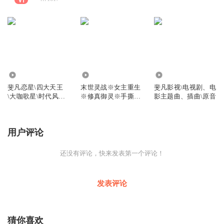
26.63万
2.08万
9.38万
斐凡恋星\四大天王
末世灵战※女主重生
斐凡影视\电视剧、电
\大咖歌星\时代风华
※修真御灵※手撕渣
影主题曲、插曲\原音
\永恒魅力
男※智战怪兽
用户评论
还没有评论，快来发表第一个评论！
发表评论
猜你喜欢