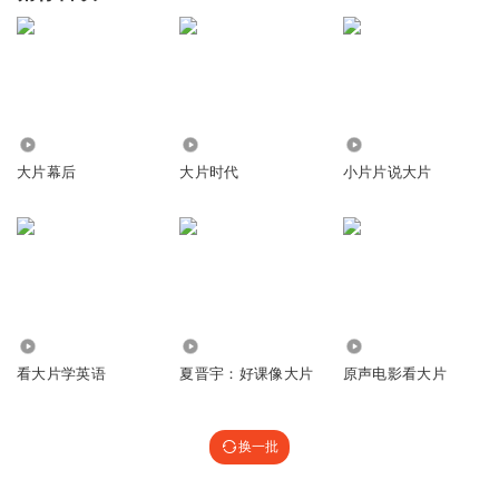
3913
57.59万
663.59万
大片幕后
大片时代
小片片说大片
1.12万
1239
24.12万
看大片学英语
夏晋宇：好课像大片
原声电影看大片
换一批