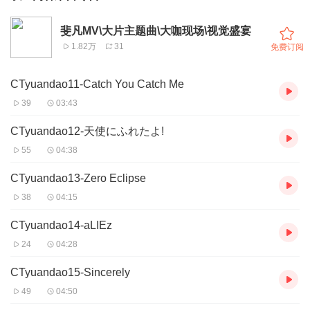
斐凡MV\大片主题曲\大咖现场\视觉盛宴
1.82万
31
免费订阅
CTyuandao11-Catch You Catch Me
39
03:43
CTyuandao12-天使にふれたよ!
55
04:38
CTyuandao13-Zero Eclipse
38
04:15
CTyuandao14-aLIEz
24
04:28
CTyuandao15-Sincerely
49
04:50