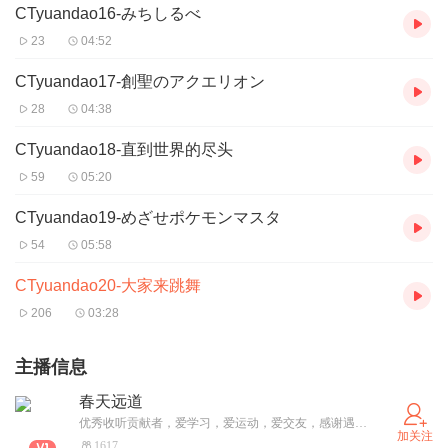
CTyuandao16-みちしるべ
23
04:52
CTyuandao17-創聖のアクエリオン
28
04:38
CTyuandao18-直到世界的尽头
59
05:20
CTyuandao19-めざせポケモンマスタ
54
05:58
CTyuandao20-大家来跳舞
206
03:28
主播信息
春天远道
优秀收听贡献者，爱学习，爱运动，爱交友，感谢遇见，感恩生话。音乐专辑内容大多来源于网络，少部分源于个人购买收藏，如若不慎侵犯你的权益，接告知后第一时间删除。其它内容均为原创。缥缈电波中相遇相识自是缘分，愿你吉祥好运！
加关注
1617