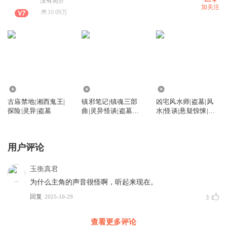
没有简介
加关注
10.09万
385.20万
756.35万
1479.98万
古庙禁地|湘西鬼王|
镇邪笔记|镇魂三部
凶宅风水师|盗墓|风
探险|灵异|盗墓
曲|灵异怪谈|盗墓探
水|怪谈|悬疑惊悚|多
险|多人有声剧
人有声剧
用户评论
玉衡真君
为什么主角的声音很怪啊，听起来现在。
回复
2025-10-29
3
查看更多评论