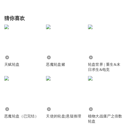
猜你喜欢
113.64万
1.52万
21.88万
天赋轮盘
恶魔轮盘赌
轮盘世界 | 重生&末
日求生&电竞
4638
3327
2063
恶魔轮盘（已完结）
天使的轮盘|悬疑推理
植物大战僵尸之倍数
轮盘