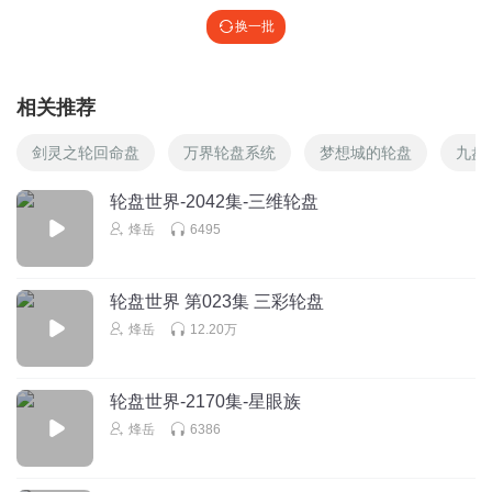
换一批
相关推荐
剑灵之轮回命盘
万界轮盘系统
梦想城的轮盘
九盘
轮盘世界-2042集-三维轮盘
烽岳
6495
轮盘世界 第023集 三彩轮盘
烽岳
12.20万
轮盘世界-2170集-星眼族
烽岳
6386