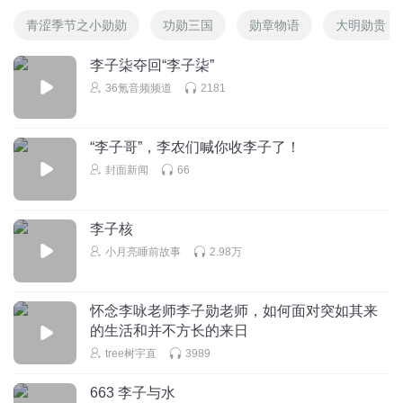
青涩季节之小勋勋
功勋三国
勋章物语
大明勋贵
李子柒夺回“李子柒”
36氪音频频道
2181
“李子哥”，李农们喊你收李子了！
封面新闻
66
李子核
小月亮睡前故事
2.98万
怀念李咏老师李子勋老师，如何面对突如其来
的生活和并不方长的来日
tree树宇直
3989
663 李子与水