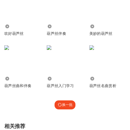
78
8483
2149
吹好葫芦丝
葫芦丝伴奏
美妙的葫芦丝
1.85万
165
7.98万
葫芦丝曲和伴奏
葫芦丝入门学习
葫芦丝名曲赏析
换一批
相关推荐