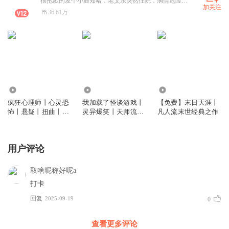
很抱歉的发个小通知哈，老父亲突然住院，病情危险且紧急，有些收听人数少的书可能会停更一段时间。热播中的不会停更，也不会减更，请各位放心收听。
加关注
36.61万
4.31万
119.47万
12.00万
疯狂心理师丨心灵恐
我加载了怪谈游戏丨
【免费】末日天涯丨
怖丨悬疑丨扭曲丨写
灵异爆笑丨天师流
凡人流末世经典之作
实丨炸裂反转丨VIP
+阴阳师流丨AI+真人
免费丨多人有声剧
丨VIP免费
用户评论
取啥昵称好呢a
打卡
回复
2025-09-19
0
查看更多评论