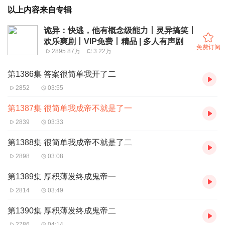
以上内容来自专辑
诡异：快逃，他有概念级能力丨灵异搞笑丨
欢乐爽剧丨VIP免费丨精品 | 多人有声剧
免费订阅
2895.87万
3.22万
第1386集 答案很简单我开了二
2852
03:55
第1387集 很简单我成帝不就是了一
2839
03:33
第1388集 很简单我成帝不就是了二
2898
03:08
第1389集 厚积薄发终成鬼帝一
2814
03:49
第1390集 厚积薄发终成鬼帝二
2786
04:14