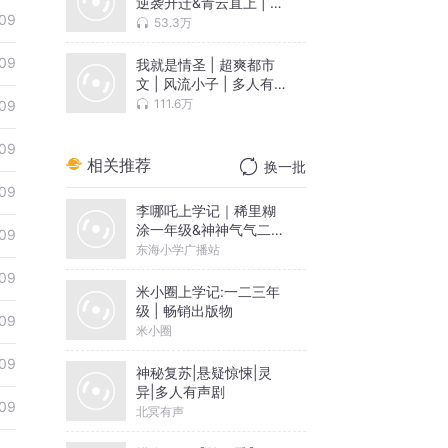
逆袭升迁&青云直上 | 多
09
人有声剧
53.3万
09
我就是情圣 | 超爽都市
文 | 风流小子 | 多人有
声剧
111.6万
09
09
相关推荐
换一批
09
李哪吒上学记｜稀里糊
涂一年级&神神气气二年
09
级
东海小学广播站
09
米小圈上学记:一二三年
级 | 畅销出版物
09
米小圈
09
神秘复苏|悬疑惊悚|灵
异|多人有声剧
09
北冥有声