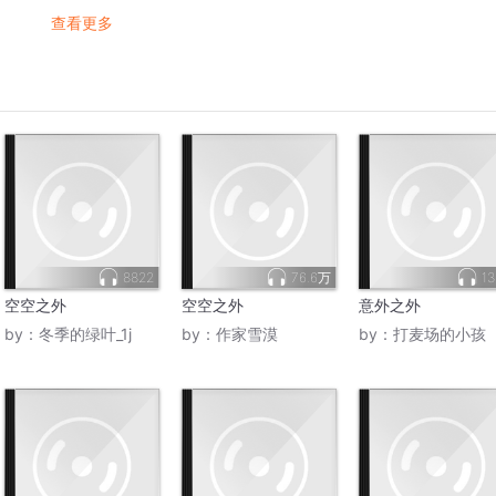
查看更多
8822
76.6万
13
空空之外
空空之外
意外之外
by：
冬季的绿叶_1j
by：
作家雪漠
by：
打麦场的小孩