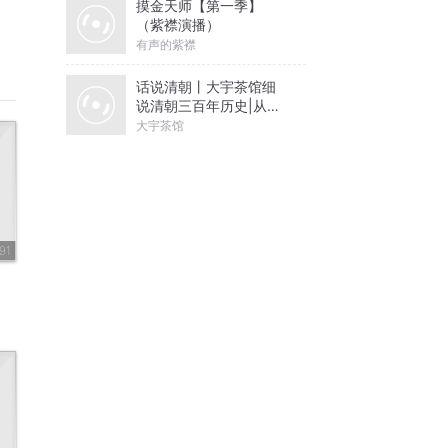
摸金天师【第一季】
（紫襟演播）
有声的紫襟
话说清朝丨大宇茶馆细
说清朝三百年历史|从努
尔哈赤到末代皇帝溥仪|
大宇茶馆
康熙雍正乾隆
91