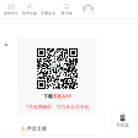
创作中心
有声出版
开通会员
客户端
下载
手机APP
7天免费畅听
10万本会员专辑
手机版
声音主播