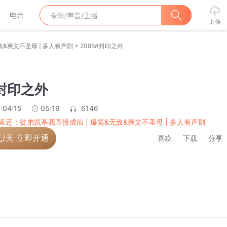
电台
上传
>
&爽文不圣母 | 多人有声剧
2096#封印之外
#封印之外
:04:15
05:19
6146
返还：徒弟筑基我直接成仙 | 爆笑&无敌&爽文不圣母 | 多人有声剧
元/天 立即开通
喜欢
下载
分享