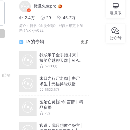
撒旦先生pro
电脑版
2.4万
29
45.2万
简介：
新书《血洗全球》上架啦 爆更中 速
来！VX xjw022
论
公众号
TA的专辑
更多
我成帝了金手指才来 |
搞笑穿越聊天群 | VIP免
费
5711.1万
赞
末日之行尸走肉 | 丧尸
求生 | 无挂异能双播精
品
5522.5万
医治亡灵|恐怖|言情丨精
品多播
7万
官道：我只想做个好官 |