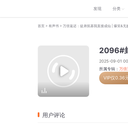
发现
分类
>
>
首页
有声书
万倍返还：徒弟筑基我直接成仙 | 爆笑&无敌
2096
2025-09-01 00
所属专辑：
万倍
VIP仅
0.36
用户评论