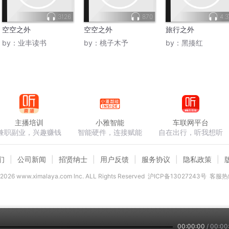
3126
870
4.
空空之外
空空之外
旅行之外
by：
业丰读书
by：
桃子木予
by：
黑揍红
主播培训
小雅智能
车联网平台
兼职副业，兴趣赚钱
智能硬件，连接赋能
自在出行，听我想听
们
公司新闻
招贤纳士
用户反馈
服务协议
隐私政策
2026
www.ximalaya.com lnc. ALL Rights Reserved
沪ICP备13027243号
客服热线
00:00:00
/
00:00