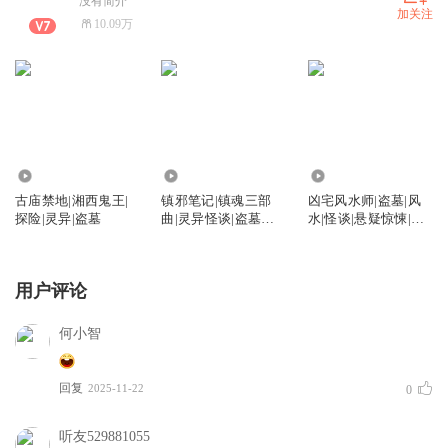
没有简介
加关注
10.09万
385.56万
756.54万
1480.20万
古庙禁地|湘西鬼王|
镇邪笔记|镇魂三部
凶宅风水师|盗墓|风
探险|灵异|盗墓
曲|灵异怪谈|盗墓探
水|怪谈|悬疑惊悚|多
险|多人有声剧
人有声剧
用户评论
何小智
回复
2025-11-22
0
听友529881055