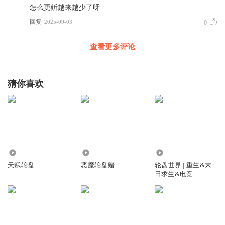
怎么更釿越来越少了呀
回复
2025-09-03
0
查看更多评论
猜你喜欢
113.64万
1.52万
21.88万
天赋轮盘
恶魔轮盘赌
轮盘世界 | 重生&末
日求生&电竞