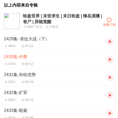
以上内容来自专辑
轮盘世界 | 末世求生 | 末日轮盘 | 烽岳演播 |
丧尸 | 异能觉醒
免费订阅
5097.32万
2.96万
2429集- 牵扯大战（下）
4604
07:03
2430集-作弊
4764
06:52
2431集-补给优势
4551
06:39
2432集-扩军
4591
06:43
2433集-勒索
4634
06:09