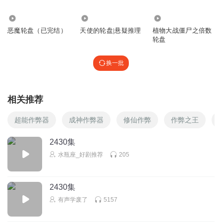
4639
3327
2063
恶魔轮盘（已完结）
天使的轮盘|悬疑推理
植物大战僵尸之倍数
轮盘
换一批
相关推荐
超能作弊器
成神作弊器
修仙作弊
作弊之王
2430集
水瓶座_好剧推荐
205
2430集
有声学废了
5157