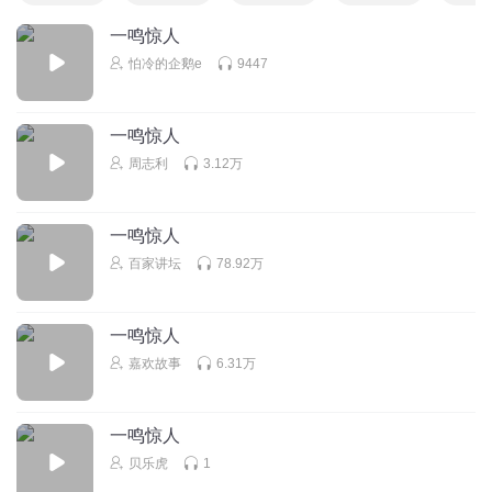
一鸣惊人
怕冷的企鹅e
9447
一鸣惊人
周志利
3.12万
一鸣惊人
百家讲坛
78.92万
一鸣惊人
嘉欢故事
6.31万
一鸣惊人
贝乐虎
1