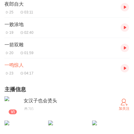
夜郎自大
25
03:11
一败涂地
19
02:40
一箭双雕
20
01:59
一鸣惊人
23
04:17
主播信息
女汉子也会烫头
加关注
705