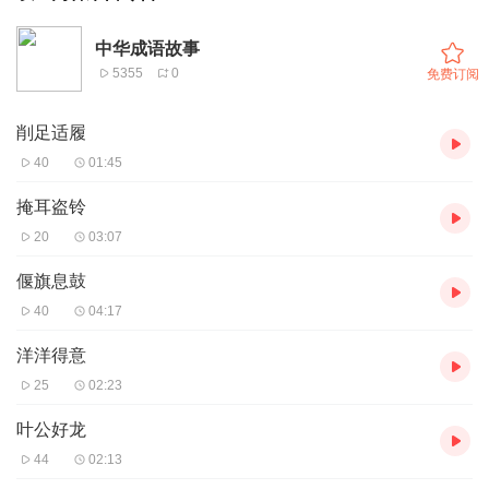
中华成语故事
5355
0
免费订阅
削足适履
40
01:45
掩耳盗铃
20
03:07
偃旗息鼓
40
04:17
洋洋得意
25
02:23
叶公好龙
44
02:13