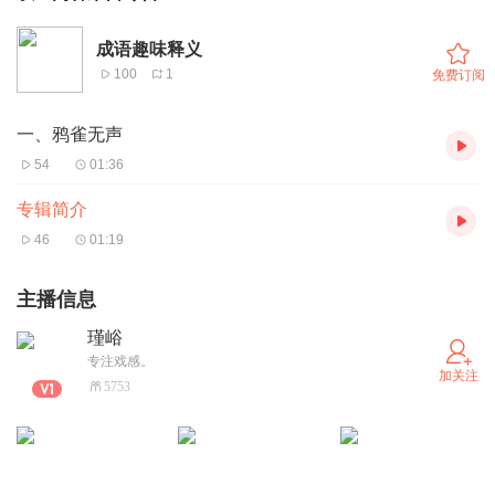
成语趣味释义
100
1
免费订阅
一、鸦雀无声
54
01:36
专辑简介
46
01:19
主播信息
瑾峪
专注戏感。
加关注
5753