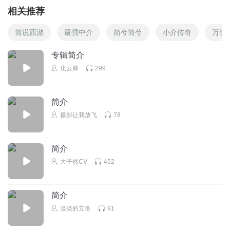
相关推荐
简说西游
最强中介
简兮简兮
小介传奇
万能
专辑简介
化云卿
299
简介
摄影让我放飞
78
简介
大子然CV
452
简介
淡淡的立冬
91