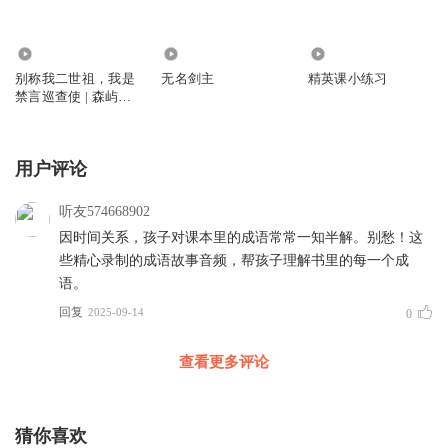
1.02万
2.34万
294
别称我二世祖，我是
无名剑主
精英课小练习
禁言巡查使 | 森屿团
队演播【多播】历史
爽文
用户评论
听友574668902
因时间关系，孩子对课本里的成语常常一知半解。别愁！这
些精心录制的成语故事音频，帮孩子理解书里的每一个成
语。
回复
2025-09-14
0
查看更多评论
猜你喜欢