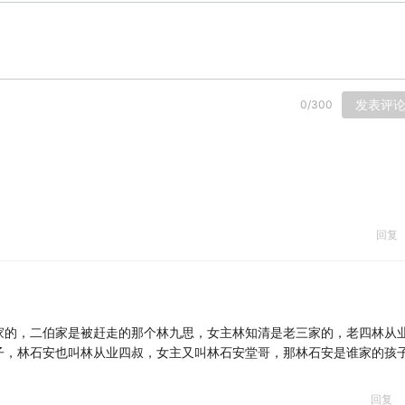
发表评
0
/
300
回复
家的，二伯家是被赶走的那个林九思，女主林知清是老三家的，老四林从
子，林石安也叫林从业四叔，女主又叫林石安堂哥，那林石安是谁家的孩
回复