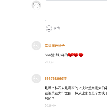
表情
幸福滴丹娃子
666清清好样的
29天前
156768669猜
是呀？林石安是哪家的？泱泱堂姐是大伯
在被关在大牢里的，林从业家也是个女孩
房的？
2026-04