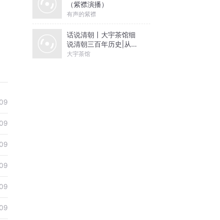
（紫襟演播）
有声的紫襟
话说清朝丨大宇茶馆细
说清朝三百年历史|从努
尔哈赤到末代皇帝溥仪|
大宇茶馆
康熙雍正乾隆
09
09
09
09
09
09