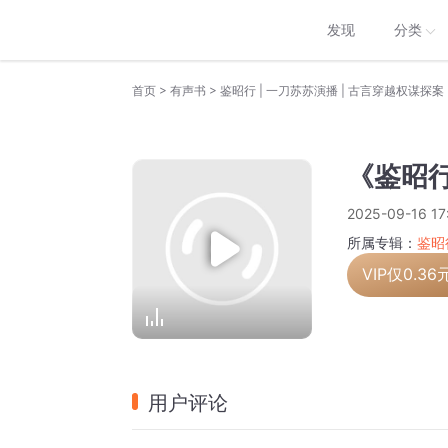
发现
分类
>
>
首页
有声书
鉴昭行 | 一刀苏苏演播 | 古言穿越权谋探案 
《鉴昭行
2025-09-16 17
所属专辑：
鉴昭
VIP仅
0.36
用户评论