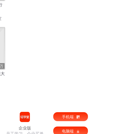
行
室
8万
观大
手机端
企业版
电脑端
员工学习，企业买单