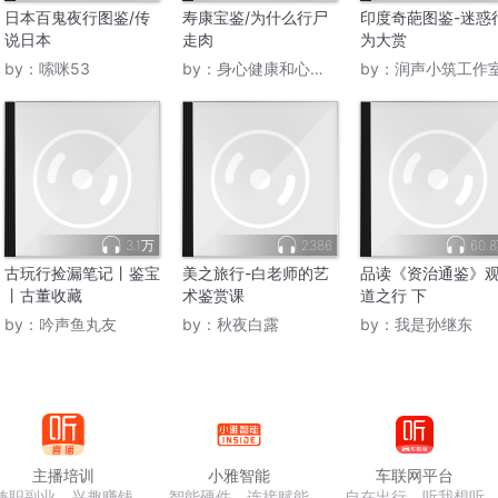
日本百鬼夜行图鉴/传
寿康宝鉴/为什么行尸
印度奇葩图鉴-迷惑
说日本
走肉
为大赏
by：
嗦咪53
by：
身心健康和心灵健康
by：
润声小筑工作
3.1万
2386
60.
古玩行捡漏笔记丨鉴宝
美之旅行-白老师的艺
品读《资治通鉴》
丨古董收藏
术鉴赏课
道之行 下
by：
吟声鱼丸友
by：
秋夜白露
by：
我是孙继东
主播培训
小雅智能
车联网平台
兼职副业，兴趣赚钱
智能硬件，连接赋能
自在出行，听我想听