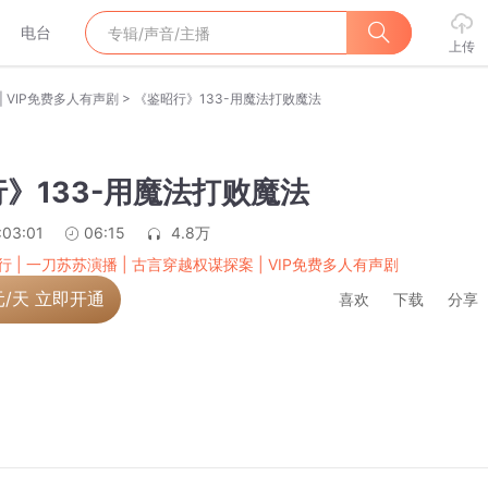
电台
上传
>
| VIP免费多人有声剧
《鉴昭行》133-用魔法打败魔法
》133-用魔法打败魔法
:03:01
06:15
4.8万
行 | 一刀苏苏演播 | 古言穿越权谋探案 | VIP免费多人有声剧
元/天 立即开通
喜欢
下载
分享