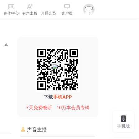
创作中心
有声出版
开通会员
客户端
下载
手机APP
7天免费畅听
10万本会员专辑
手机版
声音主播