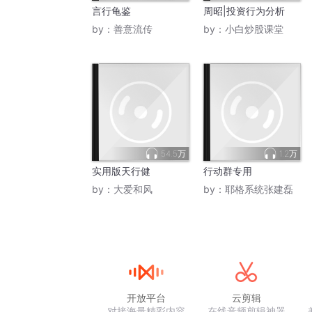
言行龟鉴
周昭|投资行为分析
by：
善意流传
by：
小白炒股课堂
54.5万
1.2万
实用版天行健
行动群专用
by：
大爱和风
by：
耶格系统张建磊
开放平台
云剪辑
对接海量精彩内容
在线音频剪辑神器