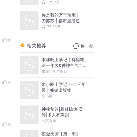
| 多人有声剧
125.7万
你是我的万千璀璨 | 一
刀苏苏 | 都市虐渣逆袭
反套路爽文 | VIP免费 |
779.8万
现代言情多人有声剧
赞
相关推荐
换一批
李哪吒上学记｜稀里糊
涂一年级&神神气气二年
级
东海小学广播站
赞
米小圈上学记:一二三年
级 | 畅销出版物
米小圈
神秘复苏|悬疑惊悚|灵
异|多人有声剧
北冥有声
赞
摸金天师【第一季】