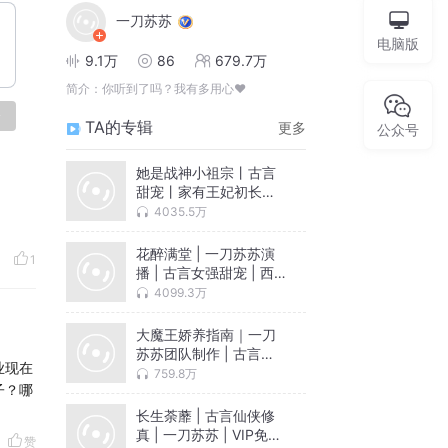
一刀苏苏
电脑版
9.1万
86
679.7万
简介：
你听到了吗？我有多用心❤️
论
TA的专辑
更多
公众号
她是战神小祖宗丨古言
甜宠丨家有王妃初长成
作者 | 一刀苏苏VIP免
4035.5万
费|多人有声剧
花醉满堂 | 一刀苏苏演
1
播 | 古言女强甜宠 | 西
子情原著 | 多人有声剧
4099.3万
大魔王娇养指南｜一刀
苏苏团队制作 | 古言虐
业现在
渣爽文｜VIP免费多人有
759.8万
子？哪
声剧
长生荼蘼 | 古言仙侠修
真 | 一刀苏苏 | VIP免费
赞