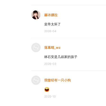
赫冰娜拉
皇帝太坏了
2026-04
落幕晴_wz
林石安是几叔家的孩子
2026-03
我曾经有一只小狗
2025-10