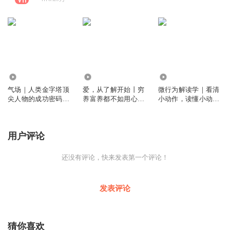
688
5934
899
气场｜人类金字塔顶
爱，从了解开始丨穷
微行为解读学｜看清
尖人物的成功密码｜
养富养都不如用心
小动作，读懂小动作
隐藏千年的成功法则
养：没有了解的爱，
背后的人性秘密
｜改变千万人命运的
就是对孩子的伤害丨
蝴蝶效应
亲子、家庭教育必修
用户评论
课
还没有评论，快来发表第一个评论！
发表评论
猜你喜欢