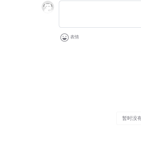
表情
暂时没