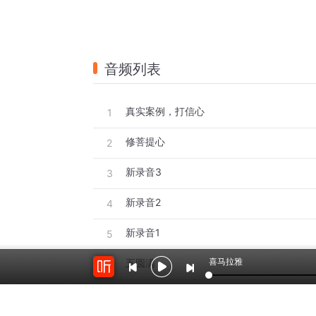
音频列表
真实案例，打信心
1
修菩提心
2
新录音3
3
新录音2
4
新录音1
5
喜马拉雅
五圆满
6
升级版空碗观
7