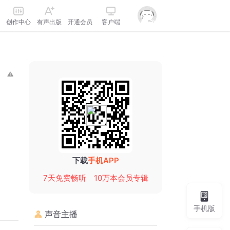
创作中心
有声出版
开通会员
客户端
下载
手机APP
7天免费畅听
10万本会员专辑
手机版
声音主播