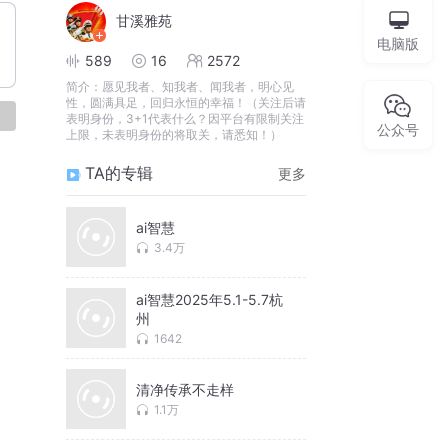
甘溪雅苑
电脑版
589
16
2572
简介：
愿见我者、知我者、闻我者，明心见
性，圆满具足，回归永恒的幸福！（关注后请
论
表明身份，3+1代表什么？因平台有限制关注
公众号
上限，未表明身份的将取关，请悉知！）
TA的专辑
更多
ai智慧
3.4万
ai智慧2025年5.1-5.7杭
州
1642
清净传承不走样
1.1万