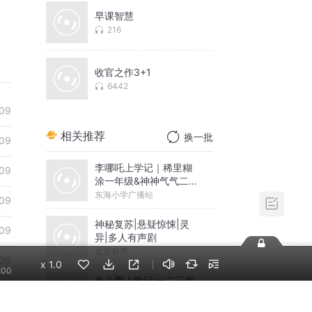
早课智慧
216
收官之作3+1
6442
09
相关推荐
换一批
09
李哪吒上学记｜稀里糊
09
涂一年级&神神气气二年
级
东海小学广播站
09
神秘复苏|悬疑惊悚|灵
09
异|多人有声剧
北冥有声
09
x
1.0
:00
米小圈上学记:一二三年
09
级 | 畅销出版物
米小圈