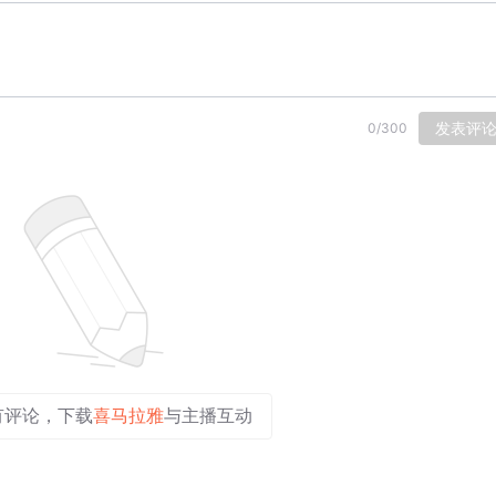
发表评
0
/
300
有评论，下载
喜马拉雅
与主播互动