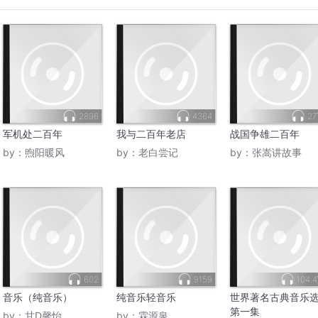
2896
4364
2
军机处二百年
我与二百年老店
战国争雄二百年
by：
煦阳暖风
by：
老白尝记
by：
张嵩讲故事
602
9159
104.
音乐（纯音乐）
纯音乐轻音乐
世界著名古典音乐
第一集
by：
甘D馨怡
by：
霖源泉