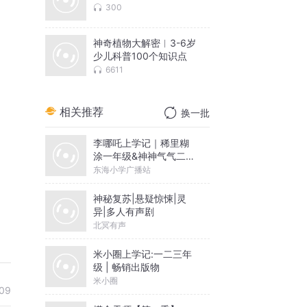
300
神奇植物大解密︱3-6岁
少儿科普100个知识点
6611
相关推荐
换一批
李哪吒上学记｜稀里糊
涂一年级&神神气气二年
级
东海小学广播站
神秘复苏|悬疑惊悚|灵
异|多人有声剧
北冥有声
米小圈上学记:一二三年
级 | 畅销出版物
米小圈
09