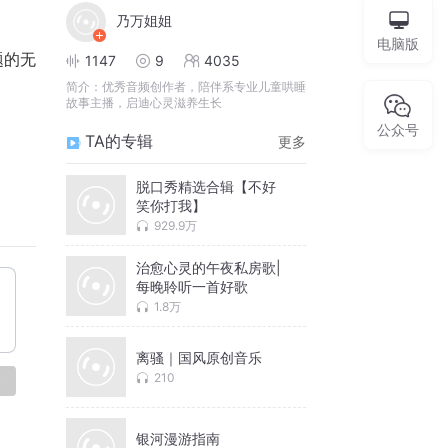
乃万姐姐
电脑版
题的无
1147
9
4035
简介：
优秀音频创作者，陪伴系专业儿童哄睡
故事主播，启迪心灵滋养生长
公众号
TA的专辑
更多
脱口秀精选合辑【不好
笑你打我】
929.9万
治愈心灵的午夜私房歌|
每晚聆听一首好歌
1.8万
离骚｜国风原创音乐
210
论
银河漫游指南