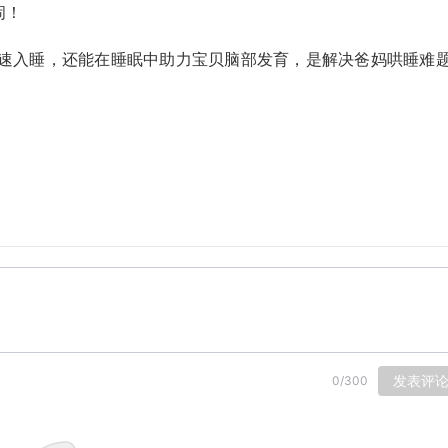
闹！
快速入睡，还能在睡眠中助力宝贝脑部发育，是解决爸妈哄睡难
发表评
0
/
300