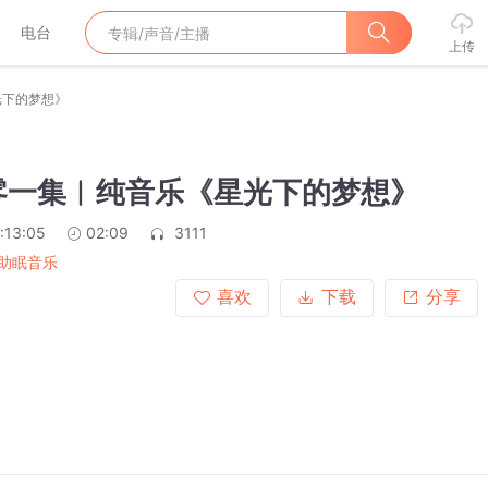
电台
上传
光下的梦想》
零一集︱纯音乐《星光下的梦想》
:13:05
02:09
3111
助眠音乐
喜欢
下载
分享