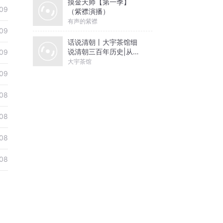
摸金天师【第一季】
09
（紫襟演播）
有声的紫襟
09
话说清朝丨大宇茶馆细
说清朝三百年历史|从努
09
尔哈赤到末代皇帝溥仪|
大宇茶馆
康熙雍正乾隆
09
08
08
08
08