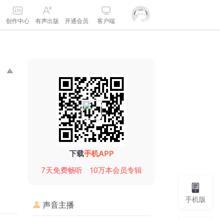
创作中心
有声出版
开通会员
客户端
下载
手机APP
7天免费畅听
10万本会员专辑
手机版
声音主播