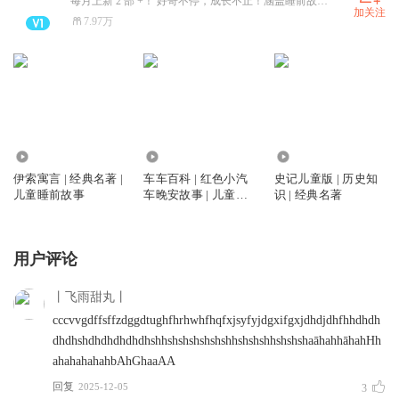
每月上新 2 部 +！ 好奇不停，成长不止！涵盖睡前故事、国学名著、科普百科三大板块，聚焦 3-9 岁儿童成长需求，打造科学、优质的儿童素养品牌。点击关注，持续解锁新鲜音频内容
加关注
7.97万
26
228.76万
547.42万
伊索寓言 | 经典名著 |
车车百科 | 红色小汽
史记儿童版 | 历史知
儿童睡前故事
车晚安故事 | 儿童睡
识 | 经典名著
前故事
用户评论
丨飞雨甜丸丨
cccvvgdffsffzdggdtughfhrhwhfhqfxjsyfyjdgxifgxjdhdjdhfhhdhdh
dhdhshdhdhdhdhdhshhshshshshshshhshshshhshshshaāhahhāhahHh
ahahahahahbAhGhaaAA
回复
2025-12-05
3