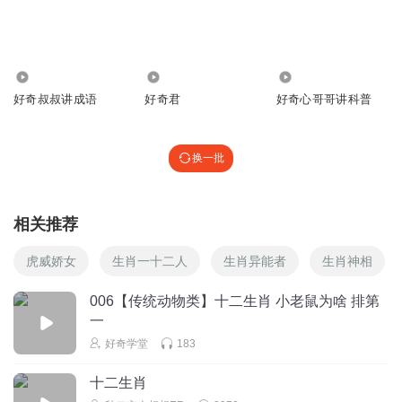
6.89万
20.08万
450
好奇叔叔讲成语
好奇君
好奇心哥哥讲科普
换一批
相关推荐
虎威娇女
生肖一十二人
生肖异能者
生肖神相
006【传统动物类】十二生肖 小老鼠为啥 排第
一
好奇学堂
183
十二生肖