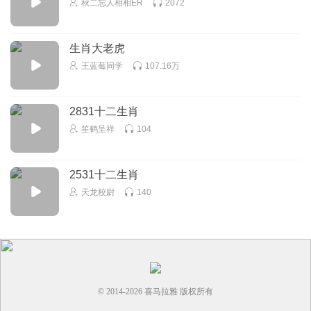
秋二忘人相相ER
2072
生肖大老虎
王蓝莓同学
107.16万
2831十二生肖
笙鹤呈祥
104
2531十二生肖
天龙校尉
140
© 2014-
2026
喜马拉雅 版权所有