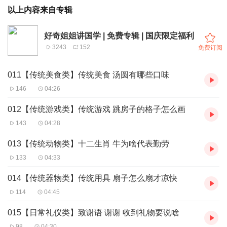
以上内容来自专辑
好奇姐姐讲国学 | 免费专辑 | 国庆限定福利
3243
152
免费订阅
011【传统美食类】传统美食 汤圆有哪些口味
146
04:26
012【传统游戏类】传统游戏 跳房子的格子怎么画
143
04:28
013【传统动物类】十二生肖 牛为啥代表勤劳
133
04:33
014【传统器物类】传统用具 扇子怎么扇才凉快
114
04:45
015【日常礼仪类】致谢语 谢谢 收到礼物要说啥
98
04:30