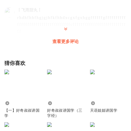
丨飞雨甜丸丨
r h d h f h h f h g j g j h f k f h h d x c g x f g x h g g f f f f f f g f f f f f f f f f f
f f f f f f f f f f f f f f f f f f f f f f f f f f c f f f f f f f f f f f f f f f f f f f f f f f f f f
f f
查看更多评论
回复
2025-12-05
0
猜你喜欢
47.48万
5022
2486
【一】好奇叔叔讲国
好奇叔叔讲国学（三
天语姐姐讲国学
学
字经）