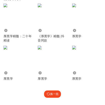
2.71万
20.58万
1.06万
厚黑学精髓：二十年
《厚黑学》精髓| 抖
厚黑学
精读
音同款
122.23万
2.33万
607
厚黑学
厚黑学
厚黑学
换一批