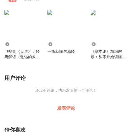
191.45万
42.52万
313.40万
电视剧《天道》：经
一听就懂的易经
《资本论》精细解
典解读（遥远的救世
读：从零开始读懂经
主）
济学
用户评论
还没有评论，快来发表第一个评论！
发表评论
猜你喜欢