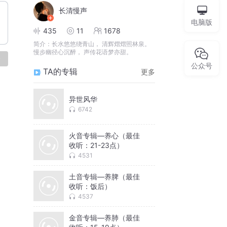
长清慢声
电脑版
435
11
1678
简介：
长水悠悠绕青山， 清辉熠熠照林泉。
慢步幽径心沉醉， 声传花语梦亦甜。
论
公众号
TA的专辑
更多
异世风华
6742
火音专辑—养心（最佳
收听：21-23点）
4531
土音专辑—养脾（最佳
收听：饭后）
4537
金音专辑—养肺（最佳