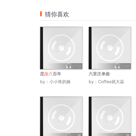
猜你喜欢
3709
5086
昆
曲六
百年
六里庄单曲
by：
小小朱的姝
by：
Coffee就大蒜
2.9万
13.4万