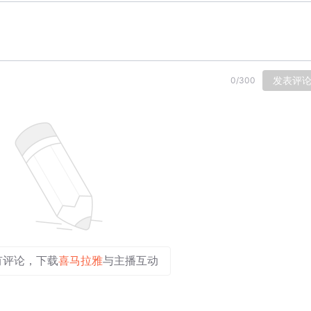
发表评
0
/
300
有评论，下载
喜马拉雅
与主播互动