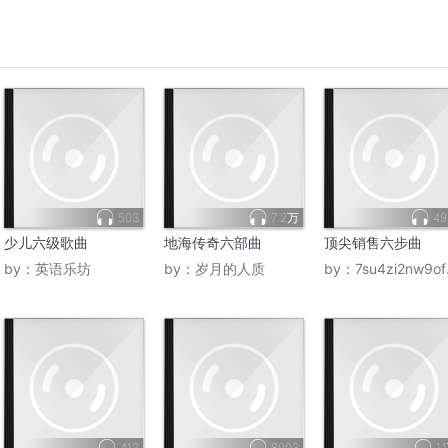
503
7.2万
49
少儿六级歌曲
地海传奇六部曲
顶尖销售六步曲
by：
英语乐坊
by：
岁月的人质
by：
7su4zi2nw9ofzmbog0xl
412
8003
1.