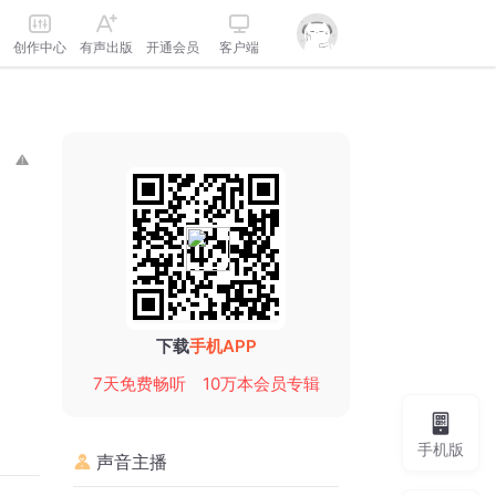
创作中心
有声出版
开通会员
客户端
下载
手机APP
7天免费畅听
10万本会员专辑
手机版
声音主播