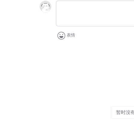
表情
暂时没