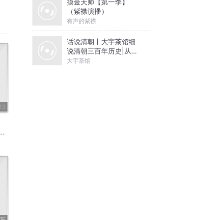
摸金天师【第一季】
（紫襟演播）
有声的紫襟
话说清朝丨大宇茶馆细
说清朝三百年历史|从努
尔哈赤到末代皇帝溥仪|
大宇茶馆
康熙雍正乾隆
13
1万