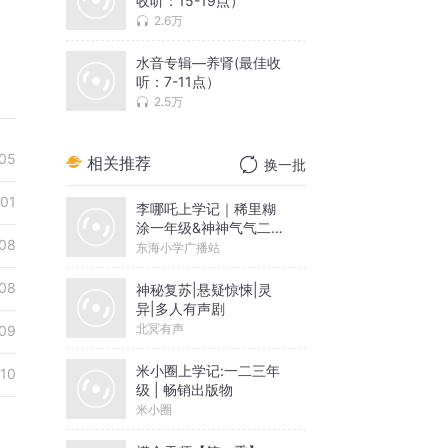
收听：15-19点）
2.6万
水音专辑—养肾(最佳收
听：7-11点）
2.5万
05
相关推荐
换一批
-01
李哪吒上学记｜稀里糊
涂一年级&神神气气二年
08
级
东海小学广播站
08
神秘复苏|悬疑惊悚|灵
异|多人有声剧
北冥有声
09
米小圈上学记:一二三年
10
级 | 畅销出版物
米小圈