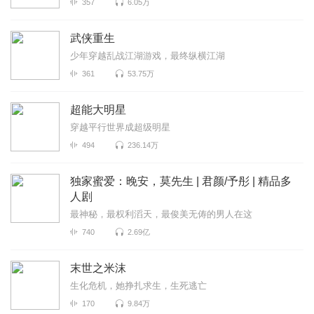
357
6.05万
武侠重生
少年穿越乱战江湖游戏，最终纵横江湖
361
53.75万
超能大明星
穿越平行世界成超级明星
494
236.14万
独家蜜爱：晚安，莫先生 | 君颜/予彤 | 精品多
人剧
最神秘，最权利滔天，最俊美无俦的男人在这
740
2.69亿
末世之米沫
生化危机，她挣扎求生，生死逃亡
170
9.84万