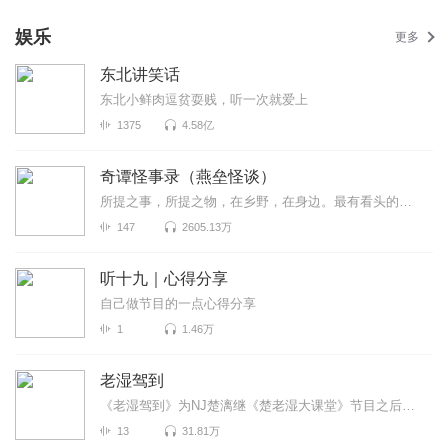
娱乐
更多
东北讲笑话
东北小鲜肉逗贫耍贱，听一次就爱上
1375
4.58亿
奇谭怪事录（燕垒怪谈）
所提之事，所提之物，在乡野，在身边。最有看头的志怪小说，你没听过的奇谭怪事。原著：燕垒生
147
2605.13万
听十九｜心得分享
自己做节目的一点心得分享
1
1.46万
老湿驾到
《老湿驾到》为NJ楚漓继《楚老湿大课堂》节目之后一档全新的栏目，在保持原有搞笑娱乐犀利大胆风格的基...
13
31.81万