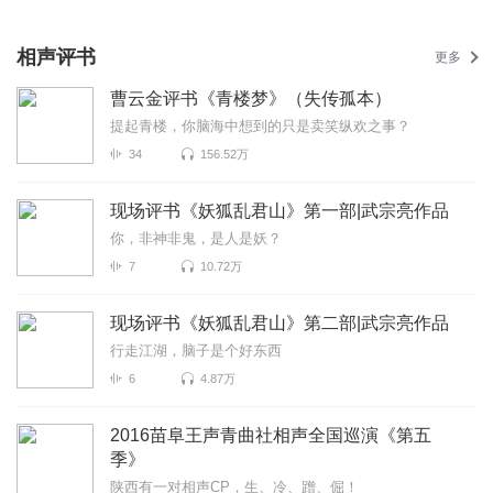
相声评书
更多
曹云金评书《青楼梦》（失传孤本）
提起青楼，你脑海中想到的只是卖笑纵欢之事？
34
156.52万
现场评书《妖狐乱君山》第一部|武宗亮作品
你，非神非鬼，是人是妖？
7
10.72万
现场评书《妖狐乱君山》第二部|武宗亮作品
行走江湖，脑子是个好东西
6
4.87万
2016苗阜王声青曲社相声全国巡演《第五
季》
陕西有一对相声CP，生、冷、蹭、倔！