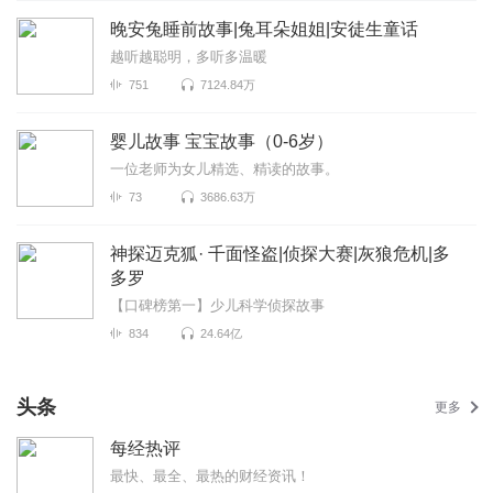
晚安兔睡前故事|兔耳朵姐姐|安徒生童话
越听越聪明，多听多温暖
751
7124.84万
婴儿故事 宝宝故事（0-6岁）
一位老师为女儿精选、精读的故事。
73
3686.63万
神探迈克狐· 千面怪盗|侦探大赛|灰狼危机|多
多罗
【口碑榜第一】少儿科学侦探故事
834
24.64亿
头条
更多
每经热评
最快、最全、最热的财经资讯！