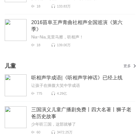
18
133.83万
2016苗阜王声青曲社相声全国巡演《第六
季》
Nia~Nia,克里马擦，听相声！
18
139.00万
儿童
更多
听相声学成语|《听相声学神话》已经上线
让孩子在捧腹大笑中学成语
775
4.29亿
三国演义儿童广播剧免费丨四大名著丨狮子老
爸历史故事
少年听三国，这部就够了
60
3472.25万