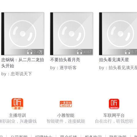
2.4万
4187
5.
忠锅锅：从二月二龙抬
不要抬头看月亮
抬头看见满天星
头开始
by：
逐学听客
by：
抬头看见满天
by：
忠哥说天下
主播培训
小雅智能
车联网平台
兼职副业，兴趣赚钱
智能硬件，连接赋能
自在出行，听我想听