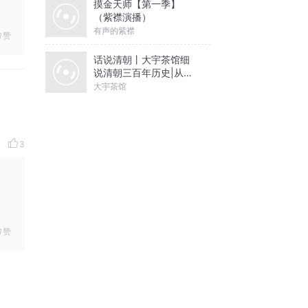
摸金天师【第一季】
（紫襟演播）
有声的紫襟
赞
话说清朝丨大宇茶馆细
说清朝三百年历史|从努
尔哈赤到末代皇帝溥仪|
大宇茶馆
康熙雍正乾隆
3
赞