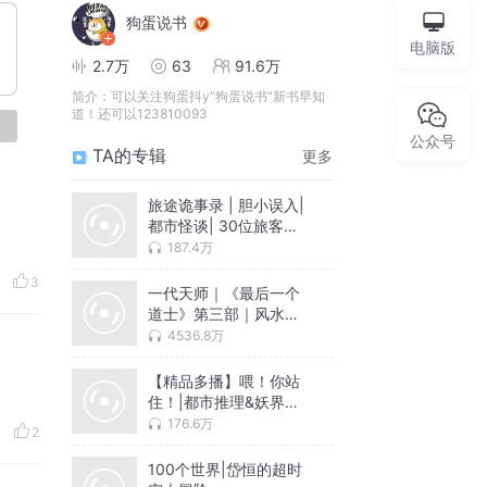
狗蛋说书
电脑版
2.7万
63
91.6万
简介：
可以关注狗蛋抖y“狗蛋说书”新书早知
道！还可以123810093
论
公众号
TA的专辑
更多
旅途诡事录 | 胆小误入|
都市怪谈| 30位旅客的
亲身经历
187.4万
3
一代天师｜《最后一个
道士》第三部｜风水秘
术神作｜夏忆著｜狗蛋
4536.8万
领衔
【精品多播】喂！你站
住！|都市推理&妖界探
案
176.6万
2
100个世界|岱恒的超时