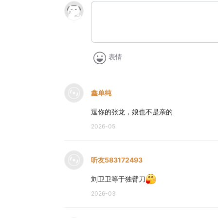
表情
鑫单纯
逗你的张龙，娘也不是亲的
2026-05
听友583172493
刘卫卫等于独臂刀
2026-03