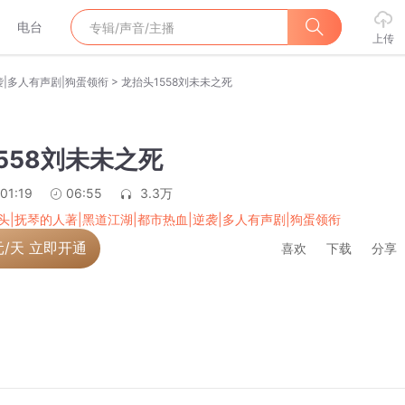
电台
上传
>
袭|多人有声剧|狗蛋领衔
龙抬头1558刘未未之死
558刘未未之死
01:19
06:55
3.3万
头|抚琴的人著|黑道江湖|都市热血|逆袭|多人有声剧|狗蛋领衔
元/天 立即开通
喜欢
下载
分享