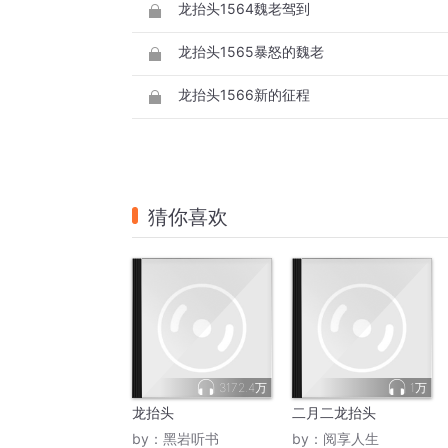
龙抬头1564魏老驾到
龙抬头1565暴怒的魏老
龙抬头1566新的征程
猜你喜欢
3172.4万
1万
龙抬头
二月二龙抬头
by：
黑岩听书
by：
阅享人生