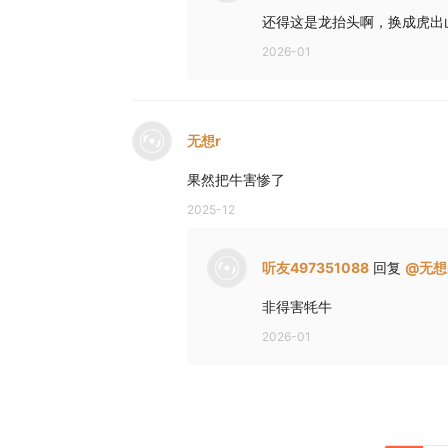
还得这是龙抬头啊，换成虎出
2026-01
无想r
果然把牛害惨了
2025-12
听友497351088
回复
@
无想
非得害牦牛
2026-01