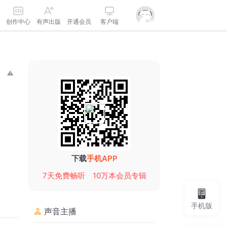
创作中心
有声出版
开通会员
客户端
下载
手机APP
7天免费畅听
10万本会员专辑
手机版
声音主播