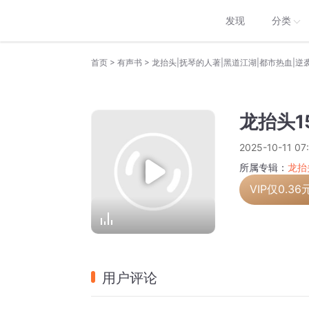
发现
分类
>
>
首页
有声书
龙抬头|抚琴的人著|黑道江湖|都市热血|逆
龙抬头1
2025-10-11 07:
所属专辑：
龙抬
VIP仅
0.36
用户评论