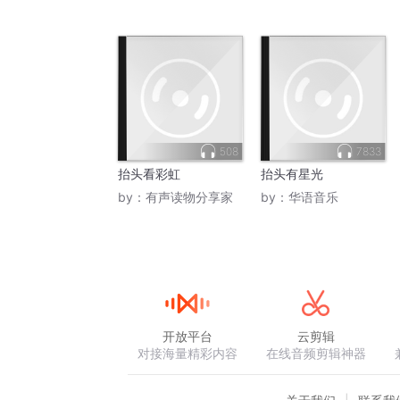
508
7833
抬头看彩虹
抬头有星光
by：
有声读物分享家
by：
华语音乐
开放平台
云剪辑
对接海量精彩内容
在线音频剪辑神器