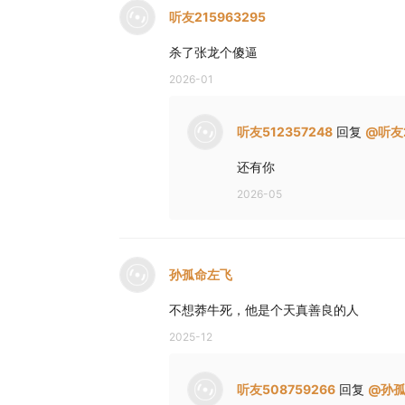
听友215963295
杀了张龙个傻逼
2026-01
听友512357248
回复
@
听友2
还有你
2026-05
孙孤命左飞
不想莽牛死，他是个天真善良的人
2025-12
听友508759266
回复
@
孙