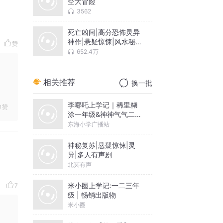
空大冒险
3562
死亡凶间|高分恐怖灵异
神作|悬疑惊悚|风水秘
赞
术|特殊现场清理师|狗蛋
652.4万
领衔|多人有声剧
相关推荐
换一批
李哪吒上学记｜稀里糊
赞
涂一年级&神神气气二年
级
东海小学广播站
神秘复苏|悬疑惊悚|灵
异|多人有声剧
北冥有声
米小圈上学记:一二三年
7
级 | 畅销出版物
米小圈