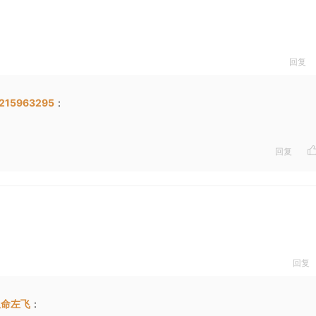
回复
15963295
：
回复
回复
孤命左飞
：