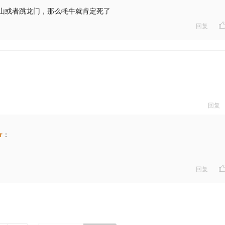
山或者跳龙门，那么牦牛就肯定死了
回复
回复
r
：
回复