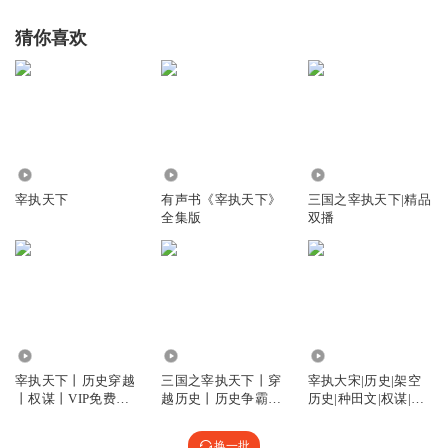
猜你喜欢
9092.98万
52.83万
9.38万
宰执天下
有声书《宰执天下》
三国之宰执天下|精品
全集版
双播
6315.36万
4.96万
2851
宰执天下丨历史穿越
三国之宰执天下丨穿
宰执大宋|历史|架空
丨权谋丨VIP免费丨
越历史丨历史争霸丨
历史|种田文|权谋|AI
多人有声剧
历史架空丨AI电子书
专辑
换一批