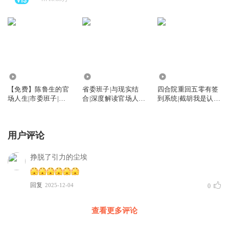
38.93万
237
94.74万
【免费】陈鲁生的官
省委班子|与现实结
四合院重回五零有签
场人生|市委班子|市
合|深度解读官场人情
到系统|截胡我是认真
委书记|省委班子|坚
世故公开课
的|骆驼祥子
如磐石
用户评论
挣脱了引力的尘埃
回复
2025-12-04
0
查看更多评论