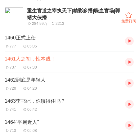
重生官道之宰执天下|精彩多播|喋血官场|郭
靖大侠播
免费订阅
284.99万
2213
1460正式上任
777
05:05
1461人之初，性本贱！
737
07:30
1462到底是年轻人
720
04:20
1463李书记，你镇得住吗？
741
06:42
1464“平易近人”
713
05:08