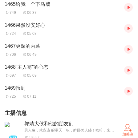
1465给我一个下马威
749
06:37
1466果然没安好心
724
05:03
1467更深的内幕
706
06:49
1468“主人翁”的心态
697
05:09
1469报到
725
07:11
主播信息
郭靖大侠和他的朋友们
男人嘛，就应该 醒掌天下权，醉卧美人膝！哈哈，来吧，与郭大侠一起，仗剑走天涯！畅游有声世界！ 原创《省委班子解读》火热更新中
加关注
10.83万