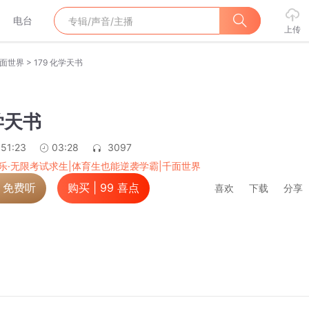
电台
上传
>
千面世界
179 化学天书
学天书
:51:23
03:28
3097
乐·无限考试求生|体育生也能逆袭学霸|千面世界
，免费听
购买 |
99
喜点
喜欢
下载
分享