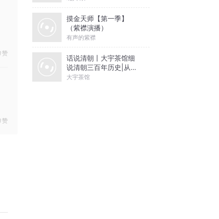
摸金天师【第一季】
（紫襟演播）
有声的紫襟
赞
话说清朝丨大宇茶馆细
说清朝三百年历史|从努
尔哈赤到末代皇帝溥仪|
大宇茶馆
康熙雍正乾隆
赞