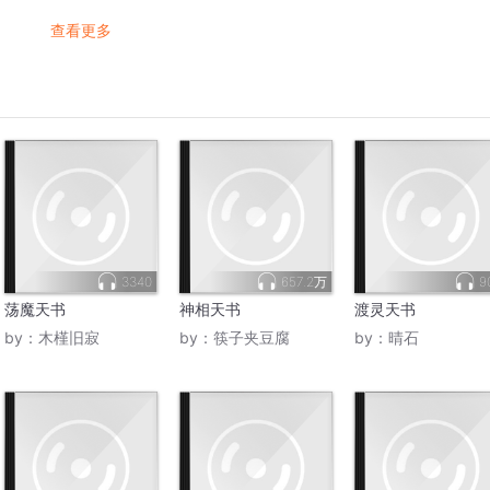
查看更多
3340
657.2万
9
荡魔天书
神相天书
渡灵天书
by：
木槿旧寂
by：
筷子夹豆腐
by：
晴石