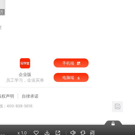
4万
室
手机端
企业版
电脑端
员工学习，企业买单
版权声明
自律承诺
：400-838-5616
x
1.0