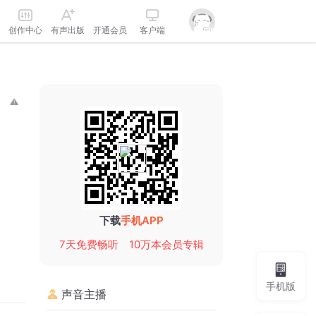
创作中心
有声出版
开通会员
客户端
下载
手机APP
7天免费畅听
10万本会员专辑
手机版
声音主播