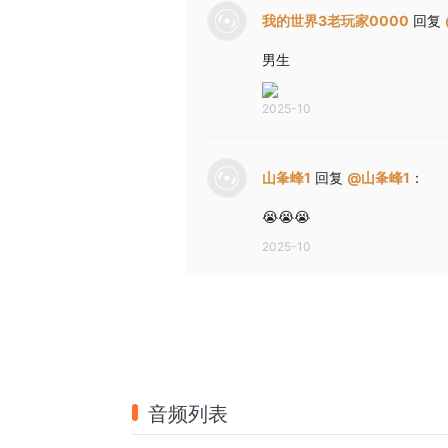
我的世界3老玩家0000
回复
男生
2025-10
山夆峰1
回复
@
山夆峰1
：
😭😭😭
2025-10
音频列表