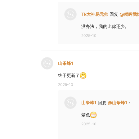
Tk大神易元帅
回复
@
就叫我
没办法，我的比你还少。
2025-10
山夆峰1
终于更新了
2025-10
山夆峰1
回复
@
山夆峰1
：
紫色
2025-10