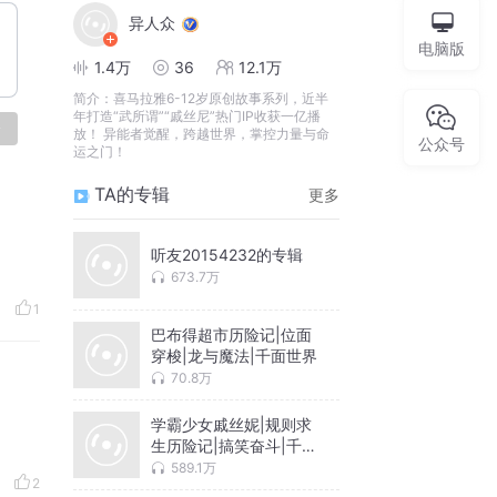
异人众
电脑版
1.4万
36
12.1万
简介：
喜马拉雅6-12岁原创故事系列，近半
年打造“武所谓”“戚丝尼”热门IP收获一亿播
论
放！ 异能者觉醒，跨越世界，掌控力量与命
公众号
运之门！
TA的专辑
更多
听友20154232的专辑
673.7万
1
巴布得超市历险记|位面
穿梭|龙与魔法|千面世界
70.8万
学霸少女戚丝妮|规则求
生历险记|搞笑奋斗|千面
世界
589.1万
2