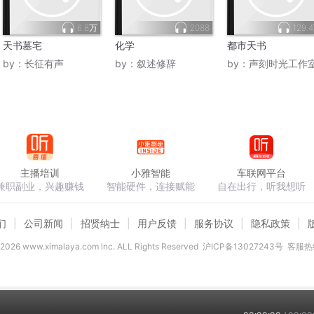
6.8万
2088
129.
天书墓宅
化学
都市天书
by：
长征有声
by：
叙述修辞
by：
声刻时光工作
主播培训
小雅智能
车联网平台
兼职副业，兴趣赚钱
智能硬件，连接赋能
自在出行，听我想听
们
公司新闻
招贤纳士
用户反馈
服务协议
隐私政策
2026
www.ximalaya.com lnc. ALL Rights Reserved
沪ICP备13027243号
客服热线