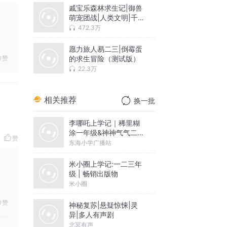
戚宝乐森林求生记|御兽
萌宠团战|人类文明|千面
世界
472.3万
愿力旅人易二三|倒霉蛋
的求生冒险（测试版）
赞
22.3万
相关推荐
换一批
李哪吒上学记｜稀里糊
涂一年级&神神气气二年
赞
级
东海小学广播站
米小圈上学记:一二三年
级 | 畅销出版物
米小圈
赞
神秘复苏|悬疑惊悚|灵
异|多人有声剧
北冥有声