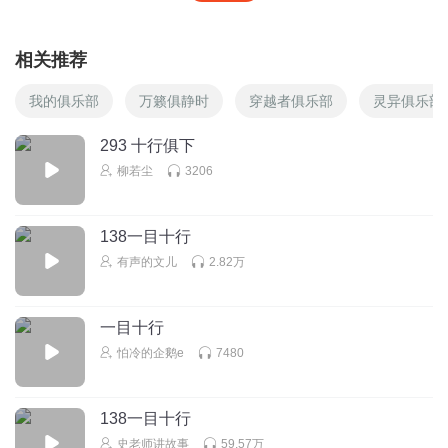
相关推荐
我的俱乐部
万籁俱静时
穿越者俱乐部
灵异俱乐部
293 十行俱下
柳若尘
3206
138一目十行
有声的文儿
2.82万
一目十行
怕冷的企鹅e
7480
138一目十行
史老师讲故事
59.57万