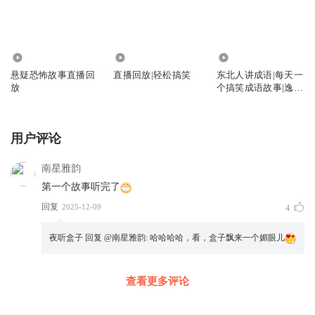
3307
1.16万
95.37万
悬疑恐怖故事直播回
直播回放|轻松搞笑
东北人讲成语|每天一
放
个搞笑成语故事|逸闻
趣史
用户评论
南星雅韵
第一个故事听完了
回复
2025-12-09
4
夜听盒子
回复 @
南星雅韵
:
哈哈哈哈，看，盒子飘来一个媚眼儿
查看更多评论