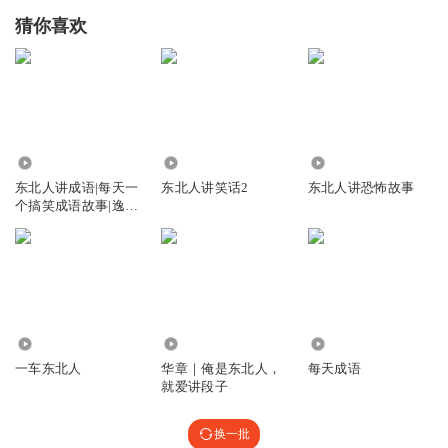
猜你喜欢
95.37万
1.78万
1742
东北人讲成语|每天一
东北人讲笑话2
东北人讲恐怖故事
个搞笑成语故事|逸闻
趣史
139.90万
1.04万
3736
一车东北人
华章｜俺是东北人，
每天成语
就爱讲段子
换一批