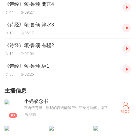
《诗经》颂·鲁颂·閟宫4
44
09:27
《诗经》颂·鲁颂·泮水3
18
05:17
《诗经》颂·鲁颂·有駜2
15
02:04
《诗经》颂·鲁颂·駉1
38
02:25
主播信息
小蚂蚁念书
言语传万里，愿我的言语能够产生互爱与理解，愿它们美如宝石，丽如花朵。
加关注
3359