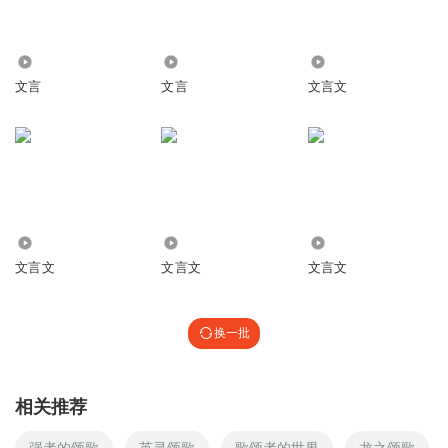
4540
2425
2978
文言
文言
文言文
971
1.06万
882
文言文
文言文
文言文
换一批
相关推荐
强者的颂歌
英灵颂歌
歌颂者的世界
龙之颂歌