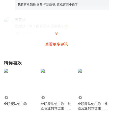
我超喜欢我推
回复 @
玥瞑魂
:
真成言情小说了
芝茉cn
塞缪尔：啊！白月光不认识我了
回复
2025-10-19
112
查看更多评论
我超喜欢我推
回复 @
芝茉cn
:
秦淮暗爽
懒羊羊萌萌的
猜你喜欢
蓝玫瑰的花语是什么蓝玫瑰的花语主要包括以下几层含义：
奇迹与不可能实现的事由于蓝玫瑰在自然界中极为罕见，它
象征着超越常规的奇迹和不可能实现的事情。 清纯的爱与敦
厚善良蓝玫瑰代表纯洁无私的爱情，同时寓意善良和宽容的
品质。 暗恋与忧郁蓝玫瑰的含蓄特质使其成为暗恋的象征，
同时也表达内心的忧郁和深沉情感。 独一无二的珍贵作为稀
2502
18.79万
67.60万
有的存在，蓝玫瑰象征珍贵和独特，适合表达独一无二的情
全职魔法使白歌
全职魔法使白歌｜被
全职魔法使白歌｜被
感。 冷静与沉默的爱蓝色的冷色调赋予蓝玫瑰冷静的特质，
迫营业的救世主｜伪
迫营业的救世主｜奇
同时象征沉默的爱，适合表达深沉而内敛的情感。
奇喵君
喵宇宙