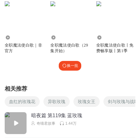
回复
2025-10-20
87
咖啡不要加糖谢谢
回复 @
懒羊羊萌萌的
:
这每个都是
王炸
4379
2131
31.31万
有事没事多听听
全职魔法使白歌｜非
全职魔法使白歌（29
全职魔法使白歌丨免
疑似早死白月光
官方
集开始）
费畅享版丨第1季
回复
2025-10-19
42
换一批
睦月熙初二
回复 @
有事没事多听听
:
怀疑楼上是不是小说读得有亿
点多
相关推荐
重若尘埃
血红的玫瑰花
异歌玫瑰
玫瑰女王
剑与玫瑰与战歌
秦淮不笑，我笑了哈哈哈哈哈哈哈哈哈哈哈哈哈哈哈哈哈哈
哈哈
暗夜篇 第119集 蓝玫瑰
回复
2025-10-19
39
奇喵君故事
1.44万
渡川dc