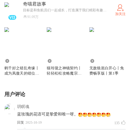
奇喵君故事
目标是和鱼航员们一起成长，打造属于我们精彩有趣的“奇喵宇宙”！（可关注同名卫星公众号和小红薯）
加关注
91.09万
28.39万
199.98万
42.61万
鹤千好之错乱奇缘丨
猫玲珑之神镜契约丨
无敌狼崽白开心丨免
成为凤傲天的错位之
轻轻松松攻略魔宗丨
费畅享版丨第1季
路丨奇喵宇宙
奇喵宇宙
用户评论
玥瞑魂
蓝玫瑰的花语可是挚爱和唯一呀。
回复
2025-10-19
135