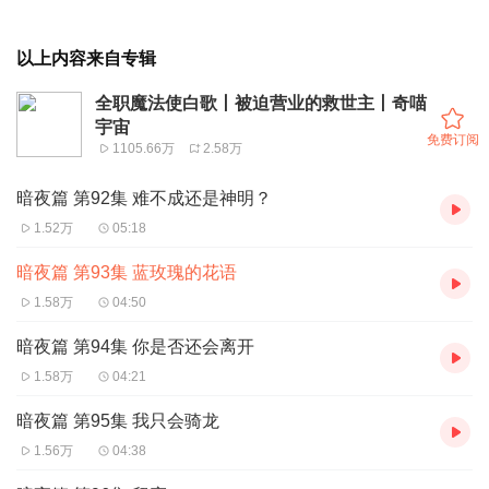
以上内容来自专辑
全职魔法使白歌丨被迫营业的救世主丨奇喵
宇宙
免费订阅
1105.66万
2.58万
暗夜篇 第92集 难不成还是神明？
1.52万
05:18
暗夜篇 第93集 蓝玫瑰的花语
1.58万
04:50
暗夜篇 第94集 你是否还会离开
1.58万
04:21
暗夜篇 第95集 我只会骑龙
1.56万
04:38