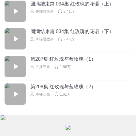
圆满结束篇 034集 红玫瑰的花语（上）
我发现白歌里面有好多奇奇怪怪的CP呀
奇喵君故事
2.41万
回复
2025-10-20
37
这都是奇刀君的错
圆满结束篇 034集 红玫瑰的花语（下）
小狐狸那边也有一个红玫瑰的花语.....
奇喵君故事
2.45万
回复
2025-10-27
26
第207集 红玫瑰与蓝玫瑰（1）
本人爱嗑奇喵CP
回复 @
这都是奇刀君的错
:
再别刀了，刀成血雾了
主播三条
1.66万
柠鸢_wRy
第208集 红玫瑰与蓝玫瑰（2）
这个蓝玫瑰一语双关
主播三条
1.61万
回复
2025-10-19
25
Yuever
怎么看到蓝玫瑰就想到了快斗
回复
2025-10-20
20