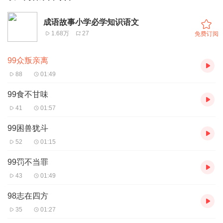
成语故事小学必学知识语文
1.68万
27
免费订阅
99众叛亲离
88
01:49
99食不甘味
41
01:57
99困兽犹斗
52
01:15
99罚不当罪
43
01:49
98志在四方
35
01:27