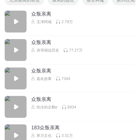
众叛亲离
宝泽阿城
2.79万
众叛亲离
涛哥细说历史
77.27万
众叛亲离
嘉欢故事
7344
众叛亲离
怕冷的企鹅e
8934
183众叛亲离
寒川文化
3.31万