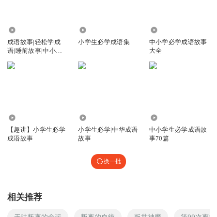
5.65万
616
1.47万
成语故事|轻松学成
小学生必学成语集
中小学必学成语故事
语|睡前故事|中小学
大全
生必学成语
3.83万
24.41万
9440
【趣讲】小学生必学
小学生必学|中华成语
中小学生必学成语故
成语故事
故事
事70篇
换一批
相关推荐
无法叛离的命运
叛离的血统
叛世神魔
第99次离婚