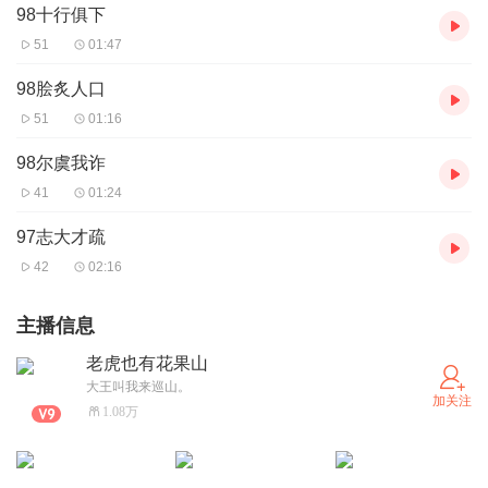
98十行俱下
51
01:47
98脍炙人口
51
01:16
98尔虞我诈
41
01:24
97志大才疏
42
02:16
主播信息
老虎也有花果山
大王叫我来巡山。
加关注
1.08万