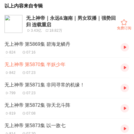
以上内容来自专辑
无上神帝｜永远&迦南｜男女双播｜强势回
归 连载重启
免费订阅
3.43亿
18.82万
无上神帝 第5869集 碧海龙鳞丹
824
07:16
无上神帝 第5870集 半妖少年
842
07:23
无上神帝 第5871集 非同寻常的机缘！
799
07:23
无上神帝 第5872集 弥天北斗阵
819
07:08
无上神帝 第5873集 以一敌七
814
07:20