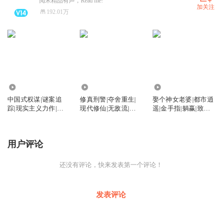
阅米精品有声，Read me!
加关注
192.01万
3421
9108
2949
中国式权谋|谜案追
修真刑警|夺舍重生|
娶个神女老婆|都市逍
踪|现实主义力作|丁
现代修仙|无敌流|扮
遥|金手指|躺赢|致富|
邦文官场
猪吃虎
轻喜剧
用户评论
还没有评论，快来发表第一个评论！
发表评论