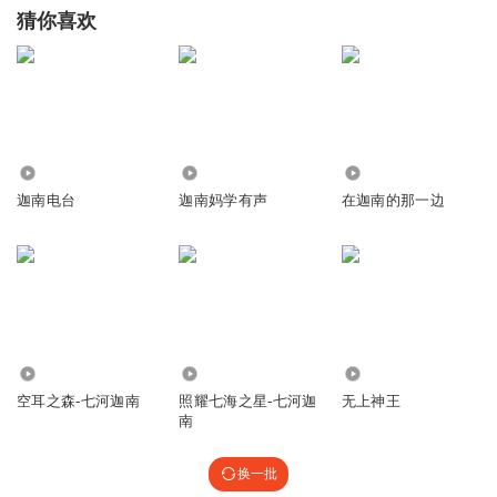
猜你喜欢
8427
5.33万
808
迦南电台
迦南妈学有声
在迦南的那一边
337
325
6.15万
空耳之森-七河迦南
照耀七海之星-七河迦
无上神王
南
换一批