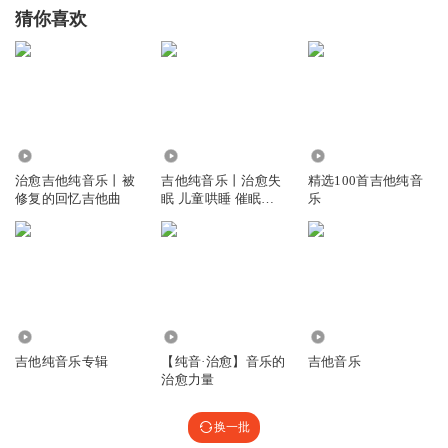
猜你喜欢
8.95万
24.40万
414.51万
治愈吉他纯音乐丨被
吉他纯音乐丨治愈失
精选100首吉他纯音
修复的回忆吉他曲
眠 儿童哄睡 催眠音
乐
乐
1.30万
7.78万
1.12万
吉他纯音乐专辑
【纯音·治愈】音乐的
吉他音乐
治愈力量
换一批