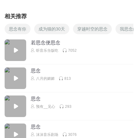
相关推荐
思念有你
成为猫的30天
穿越时空的思念
我思念的
若思念便思念
听音乐当饭吃
7052
思念
八月的媚媚
813
思念
预有__见心
293
思念
沫沫音乐剧场
3076