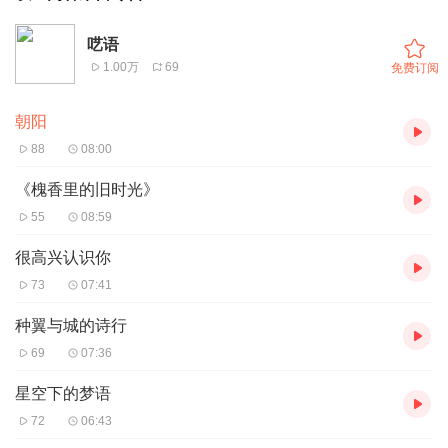
呓语
1.00万
69
免费订阅
朝阳
88
08:00
《槐香里的旧时光》
55
08:59
很高兴认识你
73
07:41
种翼与城的诗行
69
07:36
星空下的梦语
72
06:43