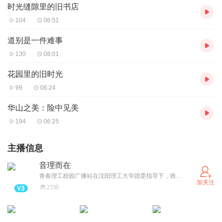
时光缝隙里的旧书店
104
06:51
道别是一件难事
130
08:01
花园里的旧时光
99
06:24
华山之美：险中见美
194
06:25
主播信息
音理而在
青春理工校园广播站在沈阳理工大学团委指导下，致力于服务全校，传播新闻、传递信息，促进学生与学生之间、学生与老师之间、学生与校方之间的沟通的广播桥梁和声音纽带。
加关注
2330