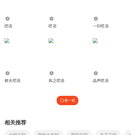
4787
20.14万
8809
呓语
呓语
一印呓语
1553
3814
2.63万
耕夫呓语
风之呓语
晶声呓语
换一批
相关推荐
大明王朝
异世大皇朝
黑阳王朝
天下王朝
来