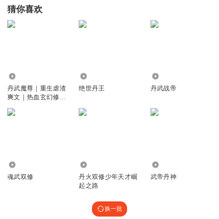
猜你喜欢
28.17万
707.99万
37.86万
丹武魔尊｜重生虐渣
绝世丹王
丹武战帝
爽文｜热血玄幻修仙
｜丹武双修
7.34万
40.11万
317.42万
魂武双修
丹火双修少年天才崛
武帝丹神
起之路
换一批