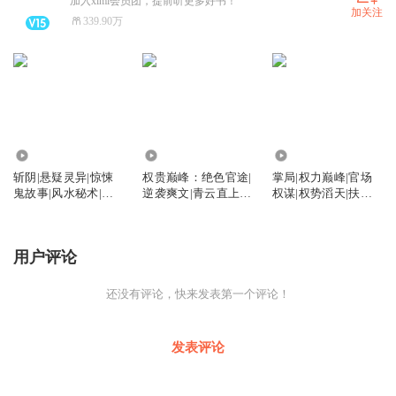
加入ximi会员团，提前听更多好书！
加关注
339.90万
13.26万
144.42万
3673
斩阴|悬疑灵异|惊悚
权贵巅峰：绝色官途|
掌局|权力巅峰|官场
鬼故事|风水秘术|恐
逆袭爽文|青云直上|
权谋|权势滔天|扶摇
怖灵异
官场|升迁
直上|官途
用户评论
还没有评论，快来发表第一个评论！
发表评论