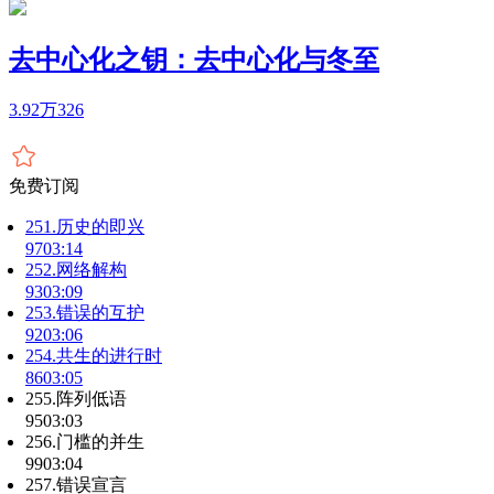
去中心化之钥：去中心化与冬至
3.92万
326
免费订阅
251.历史的即兴
97
03:14
252.网络解构
93
03:09
253.错误的互护
92
03:06
254.共生的进行时
86
03:05
255.阵列低语
95
03:03
256.门槛的并生
99
03:04
257.错误宣言