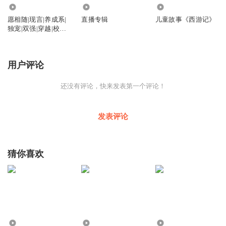
2867
200
5206
愿相随|现言|养成系|
直播专辑
儿童故事《西游记》
独宠|双强|穿越|校园|
霸总|1V1|HE
用户评论
还没有评论，快来发表第一个评论！
发表评论
猜你喜欢
1060
2950
2085