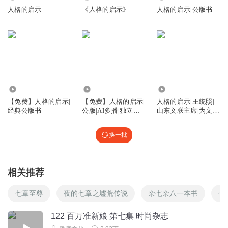
人格的启示
《人格的启示》
人格的启示|公版书
3256
2829
1989
【免费】人格的启示|
【免费】人格的启示|
人格的启示|王统照|
经典公版书
公版|AI多播|独立成
山东文联主席|为文即
长
为人|免费
换一批
相关推荐
七章至尊
夜的七章之墟荒传说
杂七杂八一本书
七
122 百万准新娘 第七集 时尚杂志