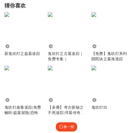
猜你喜欢
29.56万
3.95万
4.59万
新鬼吹灯之盗墓迷踪
鬼吹灯之古墓迷踪｜
【免费】鬼吹灯系列
免费专集｜
阴阳诀之墓海迷踪
14.53万
83.19万
26.79万
鬼吹灯蛊毒迷踪|免费
【多播】考古探秘之
鬼吹灯III
畅听|盗墓探险|恐怖
不死迷踪|寻墓传奇|
鬼吹灯BGM
换一批