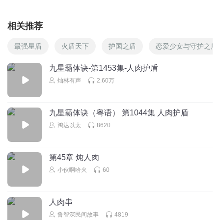
相关推荐
最强星盾
火盾天下
护国之盾
恋爱少女与守护之盾
九星霸体诀-第1453集-人肉护盾
灿林有声
2.60万
九星霸体诀（粤语） 第1044集 人肉护盾
鸿达以太
8620
第45章 炖人肉
小伙啊哈火
60
人肉串
鲁智深民间故事
4819