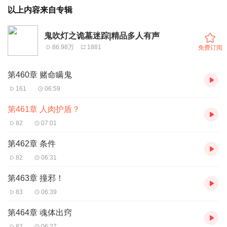
以上内容来自专辑
鬼吹灯之诡墓迷踪|精品多人有声
86.98万
1881
免费订阅
第460章 赌命瞒鬼
161
06:59
第461章 人肉护盾？
82
07:01
第462章 条件
82
06:31
第463章 撞邪！
83
06:39
第464章 魂体出窍
82
06:27