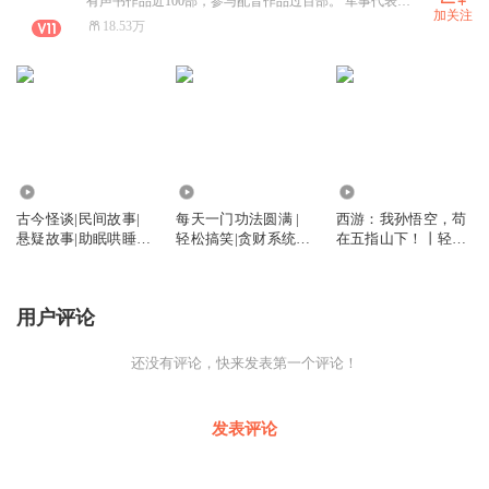
有声书作品近100部，参与配音作品过百部。 军事代表作《亮剑之军工系统》 玄幻代表作《每天一门功法圆满》《我以熟练度苟长生》《满级狠人》 悬疑代表作《摸金校尉》《盗墓笔记之九爷》《鬼吹灯之诡墓迷踪》历史代表作《黄金家族，我带蒙古铁骑横扫亚欧》 新评书代表作《西游孙悟空尽灭诸天神佛》《天命》 游戏代表作《差异点末日》《英雄无敌之骑士》 老匠说书，只说你爱听的书。
加关注
18.53万
980
5688.92万
42.85万
古今怪谈|民间故事|
每天一门功法圆满 |
西游：我孙悟空，苟
悬疑故事|助眠哄睡|
轻松搞笑|贪财系统|
在五指山下！丨轻松
老匠播讲
热血爽文|玄幻新生态
搞笑神反转丨系统流
丨苟道极致丨多人有
声剧
用户评论
还没有评论，快来发表第一个评论！
发表评论