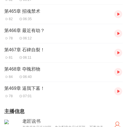
第465章 招魂禁术
82
06:35
第466章 最近有劫？
78
06:12
第467章 石碑自裂！
81
06:11
第468章 夺魄邪物
84
06:40
第469章 逼我下墓！
78
07:01
主播信息
老匠说书